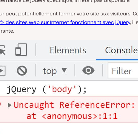
emandé ce jQuery spécifique, il n’était pas disponible.
o
ur peut potentiellement fermer votre site aux visiteurs.
% des sites web sur Internet fonctionnent avec jQuery
, il
rante.