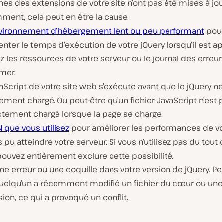
nes des extensions de votre site n’ont pas été mises à jo
ment, cela peut en être la cause.
vironnement d’hébergement lent ou peu performant
pour
ter le temps d’exécution de votre jQuery lorsqu’il est ap
ez les ressources de votre serveur ou le journal des erreur
mer.
aScript de votre site web s’exécute avant que le jQuery ne
ement chargé. Ou peut-être qu’un fichier JavaScript n’est 
ctement chargé lorsque la page se charge.
 que vous utilisez
pour améliorer les performances de vo
s pu atteindre votre serveur. Si vous n’utilisez pas du tout
ouvez entièrement exclure cette possibilité.
 une erreur ou une coquille dans votre version de jQuery. Pe
uelqu’un a récemment modifié un fichier du cœur ou un
ion, ce qui a provoqué un conflit.