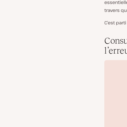
essentiell
travers q
C’est parti 
Consu
l’erre