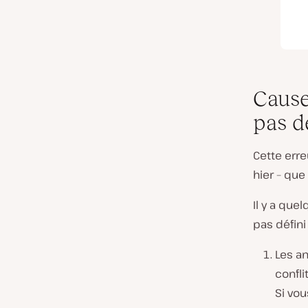
Causes
pas dé
Cette erre
hier – que
Il y a que
pas défini 
Les an
confli
Si vo