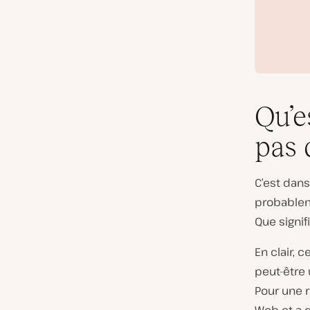
Qu’e
pas d
C’est dans
probableme
Que signif
En clair, 
peut-être 
Pour une r