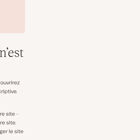
n’est
ouvrirez
iptive.
e site –
e site.
er le site