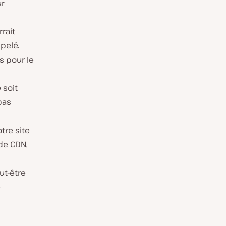
ur
rait
pelé.
s pour le
 soit
pas
tre site
 de CDN,
ut-être
e