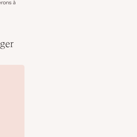
erons à
iger