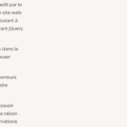
eilli par le
re site web
outant à
sant jQuery
s dans la
ouver
 erreurs
ndre
 savoir
la raison
rmations