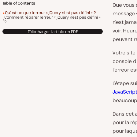
Table of Contents
Que vous 
Qu’est-ce que l’erreur « jQuery n’est pas défini » ?
message « 
Comment réparer l’erreur « jQuery n’est pas défini »
n’est jam
?
voir. Heur
Télécharger l'article en PDF
peuvent r
Votre site
console de
l’erreur e
L’étape su
JavaScrip
beaucoup
Dans cet a
pour la rép
pour laque