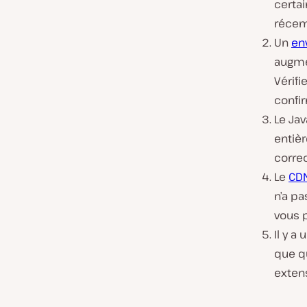
certai
récem
Un
en
augmen
Vérifi
confir
Le Jav
entièr
corre
Le
CDN
n’a pa
vous p
Il y a
que q
extens