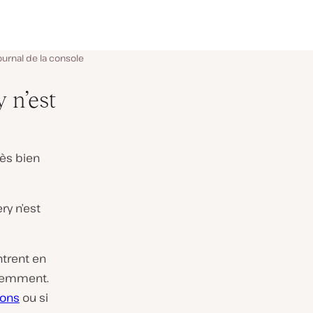
journal de la console
y n’est
rès bien
ry n’est
ntrent en
écemment.
ions
ou si