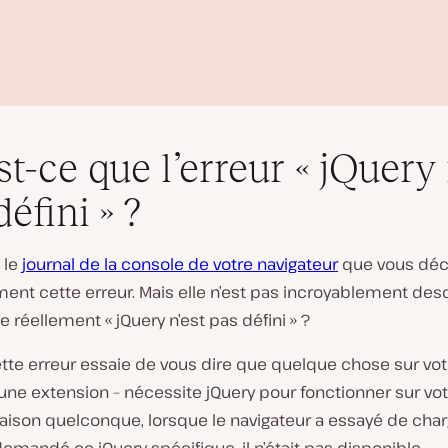
st-ce que l’erreur « jQuery 
éfini » ?
 le
journal de la console de votre navigateur
que vous déc
L
nt cette erreur. Mais elle n’est pas incroyablement descr
i
ie réellement « jQuery n’est pas défini » ?
r
e
l
cette erreur essaie de vous dire que quelque chose sur votr
a
une extension – nécessite jQuery pour fonctionner sur votr
v
i
aison quelconque, lorsque le navigateur a essayé de charg
d
é