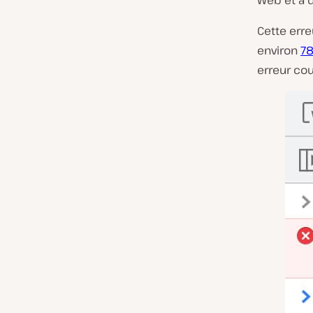
Web et a d
Cette erre
environ
78
erreur cou