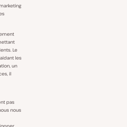
-marketing
es
rgement
mettant
ents. Le
aidant les
tion, un
es, il
ent pas
 nous nous
lopper