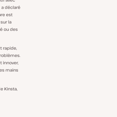
tif avec
 a déclaré
ure est
sur la
té ou des
t rapide,
problèmes.
 innover,
res mains
e Kinsta,