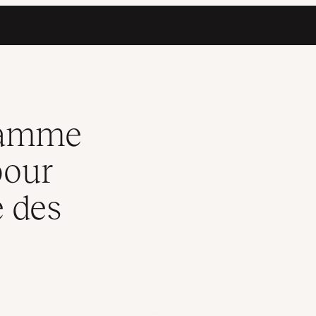
a croissance des agences numériques
gramme
pour
e des