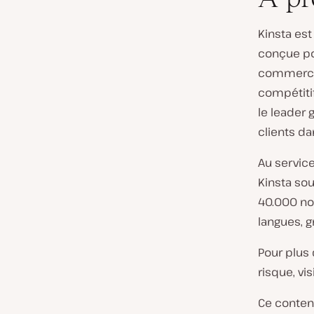
Kinsta es
conçue po
commerce 
compétitif
le leader 
clients da
Au servic
Kinsta sou
40.000 nou
langues, g
Pour plus 
risque, vi
Ce contenu