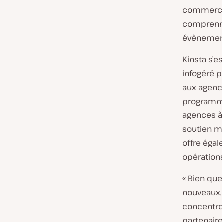
commercia
comprenne
évènemen
Kinsta s’e
infogéré 
aux agence
programme
agences à 
soutien mu
offre égal
opération
« Bien qu
nouveaux,
concentro
partenair