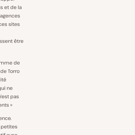
s et de la
 agences
ces sites
ssent être
gramme de
 de Torro
ité
qui ne
n’est pas
ents »
ence.
 petites