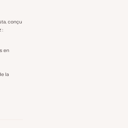
sta, conçu
 :
ts en
e la