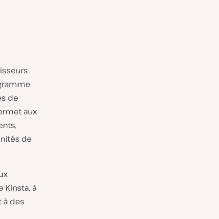
nisseurs
rogramme
es de
ermet aux
ents,
unités de
ux
 Kinsta, à
t à des