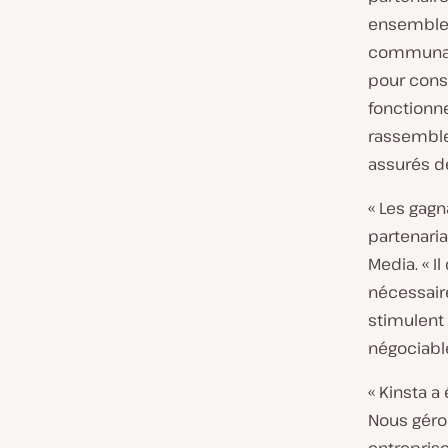
ensemble »
communaut
pour const
fonctionn
rassemble 
assurés de
« Les gag
partenaria
Media. « I
nécessair
stimulent 
négociable
« Kinsta a
Nous géron