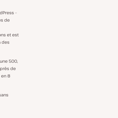
dPress –
es de
ons et est
n des
tune 500,
 près de
, en 8
 sans