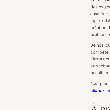
entrepris
des exigen
Juan Ruiz,
rapide, fi
création d
problèmes
De nos jou
compétent
Kinsta no
en sachant
possibles
Pour plus
cliquez ici
À pr