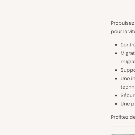
Propulsez
pour la vi
Contrô
Migrat
migra
Suppo
Une in
techn
Sécuri
Une p
Profitez d