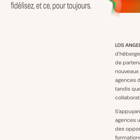
LOS ANGEL
d’héberge
de partena
nouveaux 
agences de
tandis que
collaborat
S’appuyant
agences un
des oppor
formations