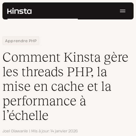
Navig
Kinsta®
Rechercher
Plateforme
Solutions
Connexion
Essayer gratuitement
Home
Centre de ressources
Blog
Comment Kinsta gère les threads PHP, la mise en cache et la per
Apprendre PHP
Prix
Ressources
Comment Kinsta gère
Contact
les threads PHP, la
mise en cache et la
performance à
l’échelle
Auteur
Joel Olawanle
Mis à jour
14 janvier 2026