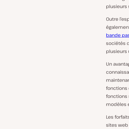
plusieurs
Outre l’es
également
bande pa
sociétés 
plusieurs 
Un avanta
connaissa
maintenan
fonctions
fonction
modèles 
Les forfai
sites web 