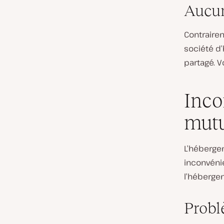
Aucun
Contraire
société d
partagé. 
Inco
mutu
L’hébergem
inconvéni
l’héberge
Probl