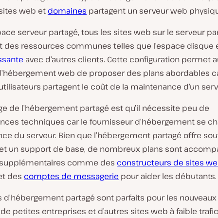
L
 sites web et
domaines
partagent un serveur web physiqu
i
r
pace serveur partagé, tous les sites web sur le serveur pa
e
l
 des ressources communes telles que l’espace disque e
a
ssante
avec d’autres clients. Cette configuration permet 
v
i
d’hébergement web de proposer des plans abordables c
d
utilisateurs partagent le coût de la maintenance d’un serv
é
o
ge de l’hébergement partagé est qu’il nécessite peu de
nces techniques car le fournisseur d’hébergement se ch
ce du serveur. Bien que l’hébergement partagé offre so
 et un support de base, de nombreux plans sont accom
s supplémentaires comme des
constructeurs de sites w
et des
comptes de messagerie
pour aider les débutants.
ts d’hébergement partagé sont parfaits pour les nouveaux 
de petites entreprises et d’autres sites web à faible trafic