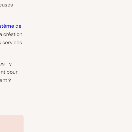
reuses
stème de
a création
s services
s – y
ent pour
ent ?