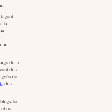
e.
rtagent
t la
aux
ar
eur.
arge de la
uvent des
pagnés de
eb
, des
blogs, les
 et ne