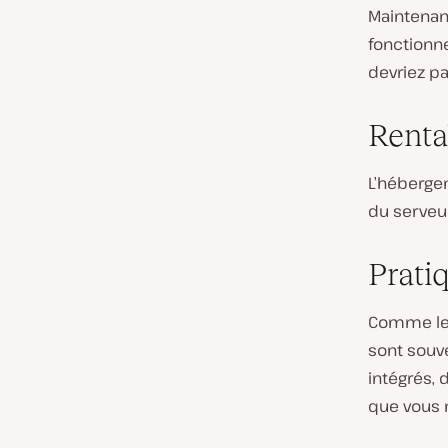
Maintenan
fonctionne
devriez pas
Renta
L’héberge
du serveur
Prati
Comme les
sont souv
intégrés, 
que vous n