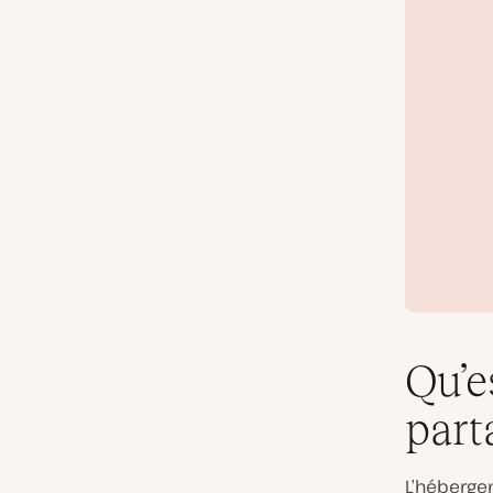
Qu’e
part
L’héberge