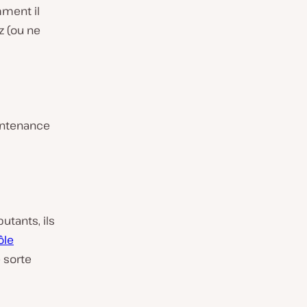
mment il
z (ou ne
intenance
tants, ils
ôle
e sorte