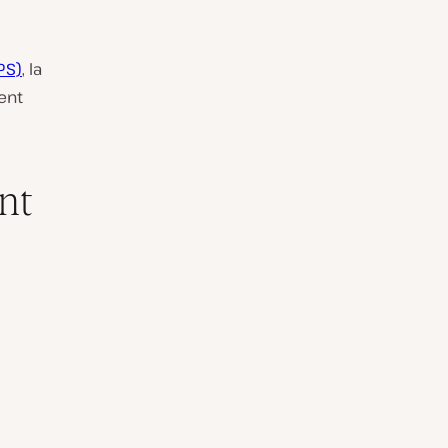
PS)
, la
ent
nt