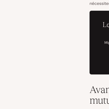
nécessite
Avan
mutu