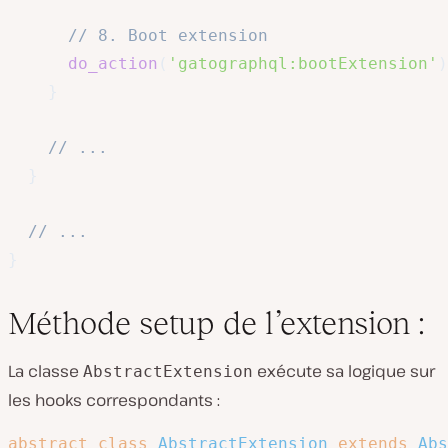
// 8. Boot extension
do_action
(
'gatographql:bootExtension'
)
}
// ...
}
// ...
}
Méthode setup de l’extension :
La classe
exécute sa logique sur
AbstractExtension
les hooks correspondants :
abstract
class
AbstractExtension
extends
Abs