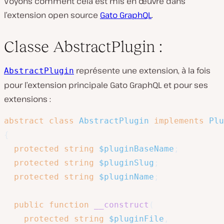
Voyons comment cela est mis en œuvre dans
l’extension open source
Gato GraphQL
.
Classe AbstractPlugin :
représente une extension, à la fois
AbstractPlugin
pour l’extension principale Gato GraphQL et pour ses
extensions :
abstract
class
AbstractPlugin
implements
Plu
{
protected
string
$pluginBaseName
;
protected
string
$pluginSlug
;
protected
string
$pluginName
;
public
function
__construct
(
protected
string
$pluginFile
,