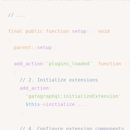
{
// ...
final
public
function
setup
(
)
:
void
{
parent
::
setup
(
)
;
add_action
(
'plugins_loaded'
,
function
(
)
{
// 2. Initialize extensions
add_action
(
'gatographql:initializeExtension'
,
$this
->
initialize
(
...
)
)
;
// 4. Configure extension components