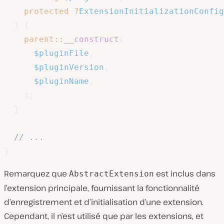
protected
?
ExtensionInitializationConfig
)
{
parent
::
__construct
(
$pluginFile
,
$pluginVersion
,
$pluginName
,
)
;
}
// ...
}
Remarquez que
est inclus dans
AbstractExtension
l’extension principale, fournissant la fonctionnalité
d’enregistrement et d’initialisation d’une extension.
Cependant, il n’est utilisé que par les extensions, et