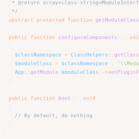
   * @return array<class-string<ModuleInterf
   */
abstract
protected
function
getModuleClass
public
function
configureComponents
(
)
:
voi
{
$classNamespace
=
ClassHelpers
::
getClass
$moduleClass
=
$classNamespace
.
'\\Modu
App
::
getModule
(
$moduleClass
)
->
setPluginF
}
public
function
boot
(
)
:
void
{
// By default, do nothing
}
}