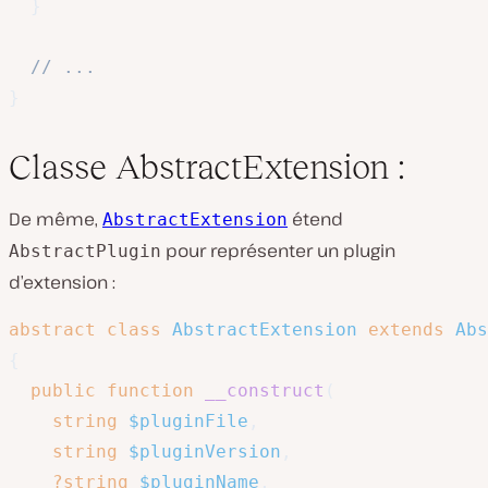
}
// ...
}
Classe AbstractExtension :
De même,
étend
AbstractExtension
pour représenter un plugin
AbstractPlugin
d’extension :
abstract
class
AbstractExtension
extends
Abs
{
public
function
__construct
(
string
$pluginFile
,
string
$pluginVersion
,
?
string
$pluginName
,