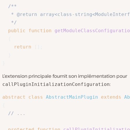
/**

   * @return array<class-string<ModuleInterf
   */
public
function
getModuleClassConfiguratio
{
return
[
]
;
}
}
L’extension principale fournit son implémentation pour
:
callPluginInitializationConfiguration
abstract
class
AbstractMainPlugin
extends
Ab
{
// ...
protected
function
callPluginInitializatio