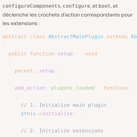
,
, et
, et
configureComponents
configure
boot
déclenche les crochets d’action correspondants pour
les extensions :
abstract
class
AbstractMainPlugin
extends
Ab
{
public
function
setup
(
)
:
void
{
parent
::
setup
(
)
;
add_action
(
'plugins_loaded'
,
function
(
)
{
// 1. Initialize main plugin
$this
->
initialize
(
)
;
// 2. Initialize extensions