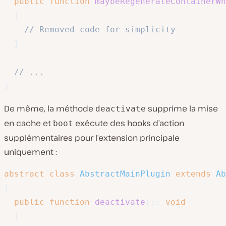
public
function
maybeRegenerateContainerWh
{
// Removed code for simplicity
}
// ...
}
De même, la méthode
supprime la mise
deactivate
en cache et
exécute des hooks d’action
boot
supplémentaires pour l’extension principale
uniquement :
abstract
class
AbstractMainPlugin
extends
Ab
{
public
function
deactivate
(
)
:
void
{