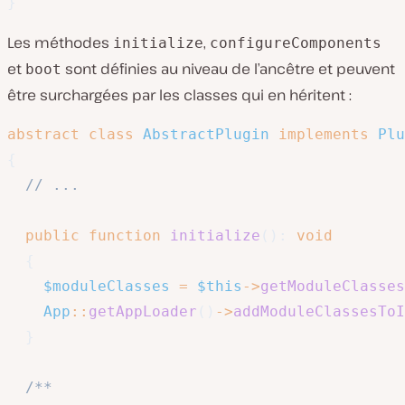
}
Les méthodes
,
initialize
configureComponents
et
sont définies au niveau de l’ancêtre et peuvent
boot
être surchargées par les classes qui en héritent :
abstract
class
AbstractPlugin
implements
Plu
{
// ...
public
function
initialize
(
)
:
void
{
$moduleClasses
=
$this
->
getModuleClasses
App
::
getAppLoader
(
)
->
addModuleClassesToI
}
/**
