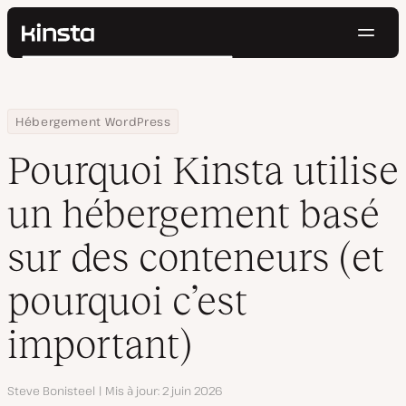
Navig
Kinsta®
Rechercher
Plateforme
Solutions
Connexion
Essayer gratuitement
Home
Centre de ressources
Blog
Pourquoi Kinsta utilise un hébergement basé sur des conteneurs
Hébergement WordPress
Prix
Ressources
Pourquoi Kinsta utilise
Contact
un hébergement basé
sur des conteneurs (et
pourquoi c’est
important)
Auteur
Steve Bonisteel
Mis à jour
2 juin 2026