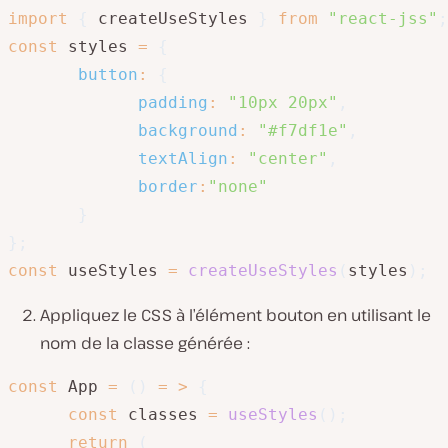
import
{
 createUseStyles 
}
from
"react-jss"
;
const
 styles 
=
{
button
:
{
padding
:
"10px 20px"
,
background
:
"#f7df1e"
,
textAlign
:
"center"
,
border
:
"none"
}
}
;
const
 useStyles 
=
createUseStyles
(
styles
)
;
Appliquez le CSS à l’élément bouton en utilisant le
nom de la classe générée :
const
 App 
=
(
)
=
>
{
const
 classes 
=
useStyles
(
)
;
return
(