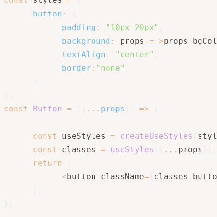
const
 styles 
=
{
button
:
{
padding
:
"10px 20px"
,
background
:
 props 
=
>
props
.
bgCol
textAlign
:
"center"
,
border
:
"none"
}
}
;
const
Button
=
(
{
...
props
}
)
=>
{
const
 useStyles 
=
createUseStyles
(
styl
const
 classes 
=
useStyles
(
{
...
props
}
)
;
return
(
<
button className
=
{
classes
.
butto
)
;
}
;