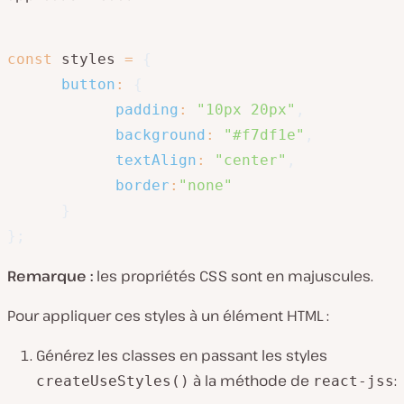
const
 styles 
=
{
button
:
{
padding
:
"10px 20px"
,
background
:
"#f7df1e"
,
textAlign
:
"center"
,
border
:
"none"
}
}
;
Remarque :
les propriétés CSS sont en majuscules.
Pour appliquer ces styles à un élément HTML :
Générez les classes en passant les styles
à la méthode de
:
createUseStyles()
react-jss