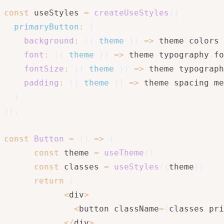
const
 useStyles 
=
createUseStyles
(
{
primaryButton
:
{
background
:
(
{
 theme 
}
)
=>
 theme
.
colors
.
font
:
(
{
 theme 
}
)
=>
 theme
.
typography
.
fo
fontSize
:
(
{
 theme 
}
)
=>
 theme
.
typograph
padding
:
(
{
 theme 
}
)
=>
 theme
.
spacing
.
me
}
}
)
;
const
Button
=
(
)
=>
{
const
 theme 
=
useTheme
(
)
const
 classes 
=
useStyles
(
{
theme
}
)
return
(
<
div
>
<
button className
=
{
classes
.
pri
<
/
div
>