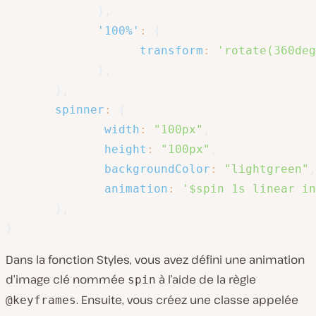
}
,
'100%'
:
{
transform
:
'rotate(360deg
}
,
}
,
spinner
:
{
width
:
"100px"
,
height
:
"100px"
,
backgroundColor
:
"lightgreen"
,
animation
:
'$spin 1s linear in
}
,
}
Dans la fonction Styles, vous avez défini une animation
d’image clé nommée
à l’aide de la règle
spin
. Ensuite, vous créez une classe appelée
@keyframes