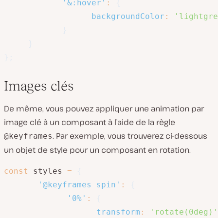
'&:hover'
:
{
backgroundColor
:
'lightgre
}
}
}
;
Images clés
De même, vous pouvez appliquer une animation par
image clé à un composant à l’aide de la règle
. Par exemple, vous trouverez ci-dessous
@keyframes
un objet de style pour un composant en rotation.
const
 styles 
=
{
'@keyframes spin'
:
{
'0%'
:
{
transform
:
'rotate(0deg)'