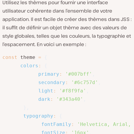
Utilisez les thèmes pour fournir une interface
utilisateur cohérente dans l’ensemble de votre
application. Il est facile de créer des thèmes dans JSS :
il suffit de définir un objet thème avec des valeurs de
style globales, telles que les couleurs, la typographie et
l’espacement. En voici un exemple :
const
 theme 
=
{
colors
:
{
primary
:
'#007bff'
,
secondary
:
'#6c757d'
,
light
:
'#f8f9fa'
,
dark
:
'#343a40'
,
}
,
typography
:
{
fontFamily
:
'Helvetica, Arial, 
fontSize
:
'16px'
,