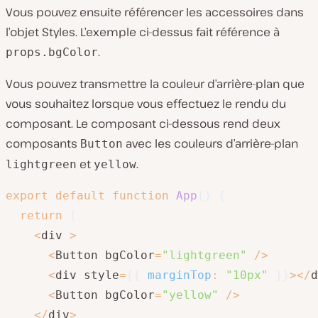
Vous pouvez ensuite référencer les accessoires dans
l’objet Styles. L’exemple ci-dessus fait référence à
.
props.bgColor
Vous pouvez transmettre la couleur d’arrière-plan que
vous souhaitez lorsque vous effectuez le rendu du
composant. Le composant ci-dessous rend deux
composants
avec les couleurs d’arrière-plan
Button
et
.
lightgreen
yellow
export
default
function
App
(
)
{
return
(
<
div 
>
<
Button bgColor
=
"lightgreen"
/
>
<
div style
=
{
{
marginTop
:
"10px"
}
}
>
<
/
d
<
Button bgColor
=
"yellow"
/
>
<
/
div
>