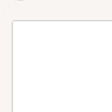
)
;
}