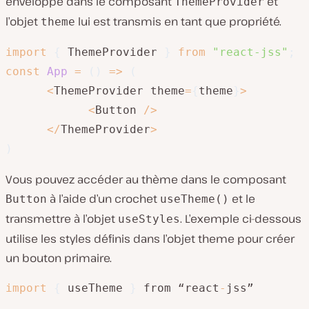
enveloppé dans le composant
et
ThemeProvider
l’objet
lui est transmis en tant que propriété.
theme
import
{
 ThemeProvider 
}
from
"react-jss"
;
const
App
=
(
)
=>
(
<
ThemeProvider theme
=
{
theme
}
>
<
Button 
/
>
<
/
ThemeProvider
>
)
Vous pouvez accéder au thème dans le composant
à l’aide d’un crochet
et le
Button
useTheme()
transmettre à l’objet
. L’exemple ci-dessous
useStyles
utilise les styles définis dans l’objet theme pour créer
un bouton primaire.
import
{
 useTheme 
}
 from “react
-
jss”
