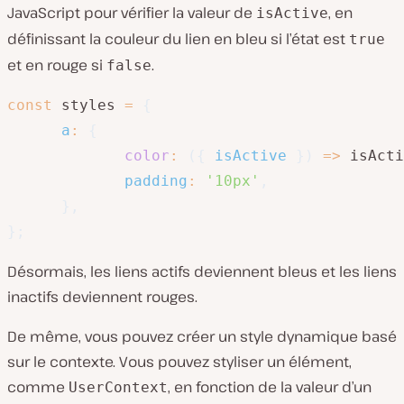
JavaScript pour vérifier la valeur de
, en
isActive
définissant la couleur du lien en bleu si l’état est
true
et en rouge si
.
false
const
 styles 
=
{
a
:
{
color
:
(
{
 isActive 
}
)
=>
 isActi
padding
:
'10px'
,
}
,
}
;
Désormais, les liens actifs deviennent bleus et les liens
inactifs deviennent rouges.
De même, vous pouvez créer un style dynamique basé
sur le contexte. Vous pouvez styliser un élément,
comme
, en fonction de la valeur d’un
UserContext