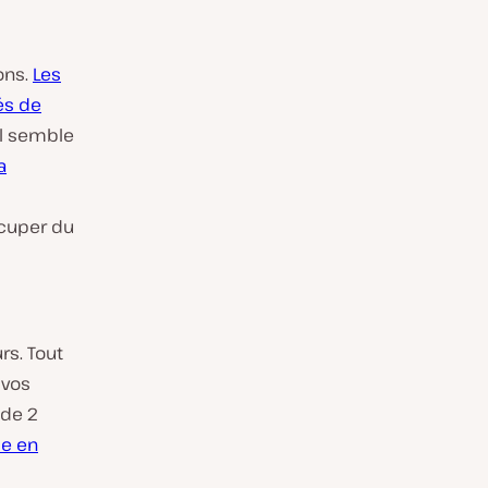
ons.
Les
és de
Il semble
a
ccuper du
rs. Tout
 vos
 de 2
e en