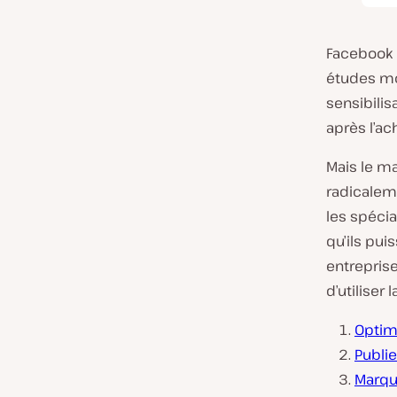
Facebook
études mon
sensibilis
après l’ac
Mais le ma
radicalem
les spéci
qu’ils pui
entreprise
d’utiliser 
Optim
Publie
Marqu