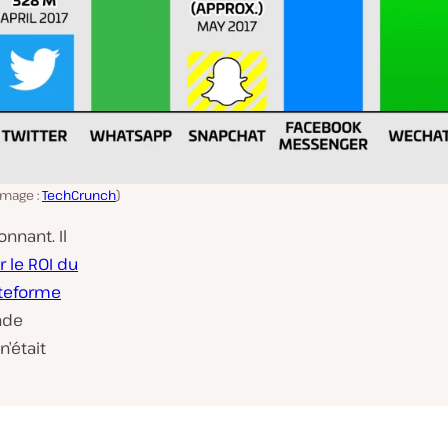
image :
TechCrunch
)
nnant. Il
 le ROI du
ateforme
nde
’était