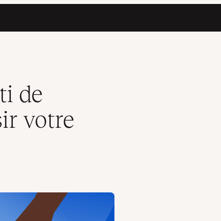
g
ti de
r votre