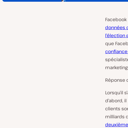
Facebook 
données d
l’élection
que Faceb
confiance
spécialis
marketing
Réponse co
Lorsqu’il 
d’abord, i
clients so
milliards
deuxième 