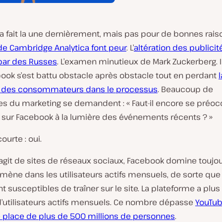
a fait la une dernièrement, mais pas pour de bonnes rais
e Cambridge Analytica font peur
. L’
altération des publicit
 par des Russes
. L’examen minutieux de Mark Zuckerberg. 
ook s’est battu obstacle après obstacle tout en perdant
l
 des consommateurs dans le processus
. Beaucoup de
tes du marketing se demandent : « Faut-il encore se préo
 sur Facebook à la lumière des événements récents ? »
urte : oui.
s’agit de sites de réseaux sociaux, Facebook domine toujou
l mène dans les utilisateurs actifs mensuels, de sorte que
nt susceptibles de traîner sur le site. La plateforme a plus
 d’utilisateurs actifs mensuels. Ce nombre dépasse
YouTub
place de plus de 500 millions de personnes
.