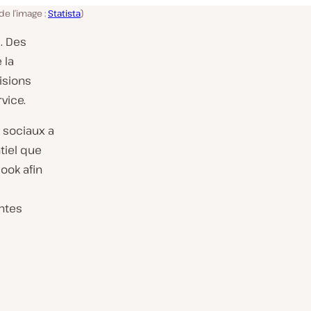
e l’image :
Statista
)
. Des
 la
isions
vice.
x sociaux a
tiel que
ook afin
entes