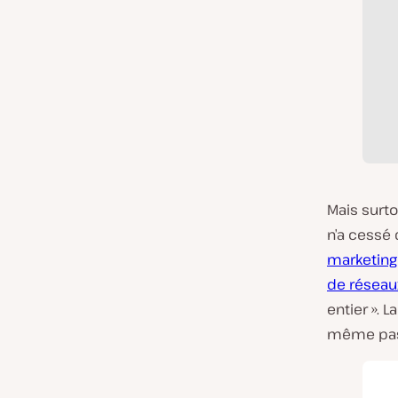
Mais surto
n’a cessé
marketing
de réseau
entier ». 
même pas 