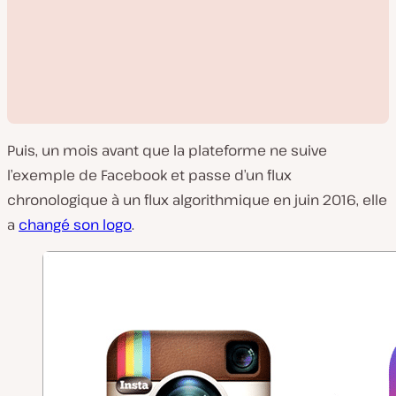
Puis, un mois avant que la plateforme ne suive
l’exemple de Facebook et passe d’un flux
chronologique à un flux algorithmique en juin 2016, elle
a
changé son logo
.
L
i
r
e
l
a
v
i
d
é
o