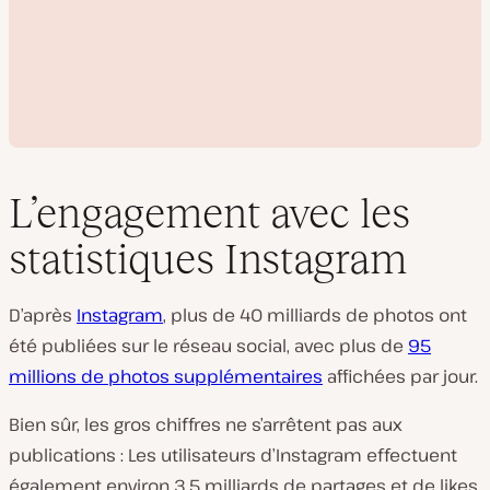
L’engagement avec les
statistiques Instagram
L
i
D’après
Instagram
, plus de 40 milliards de photos ont
r
e
été publiées sur le réseau social, avec plus de
95
l
a
millions de photos supplémentaires
affichées par jour.
v
i
d
Bien sûr, les gros chiffres ne s’arrêtent pas aux
é
publications : Les utilisateurs d’Instagram effectuent
o
également environ 3,5 milliards de partages et de likes