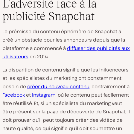
L’adversité face à la
L
publicité Snapchat
i
r
e
l
Le prémisse du contenu éphémère de Snapchat a
a
v
créé un obstacle pour les annonceurs depuis que la
i
plateforme a commencé à
diffuser des publicités aux
d
é
utilisateurs
en 2014.
o
La disparition de contenu signifie que les influenceurs
et les spécialistes du marketing ont constamment
besoin de
créer du nouveau contenu
, contrairement à
Facebook
et
Instagram
, où le contenu peut facilement
être réutilisé. Et, si un spécialiste du marketing veut
être présent sur la page de découverte de Snapchat, il
doit prouver qu’il peut toujours créer des vidéos de
haute qualité, ce qui signifie qu’il doit soumettre un