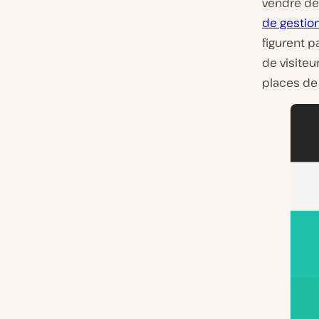
vendre de
de gestio
figurent p
de visiteu
places de