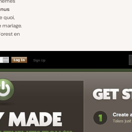
Thèmes
enus
e quoi,
 mariage.
Forest en