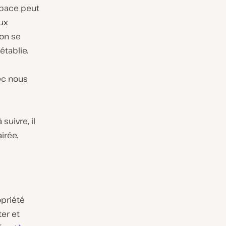
espace peut
ux
non se
établie.
vec nous
suivre, il
irée.
priété
er et