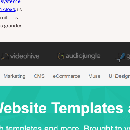
(
système
n Alexa,
ils
millions
lus grandes