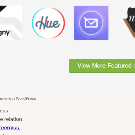
eForest WordPress
ress
e relation
Freemius
,