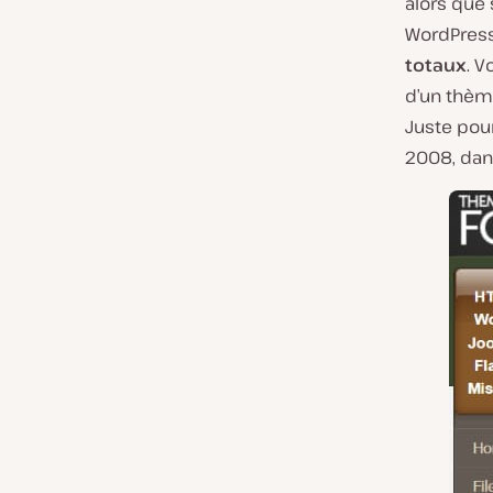
alors que
WordPress
totaux
. 
d’un thèm
Juste pour
2008, dans