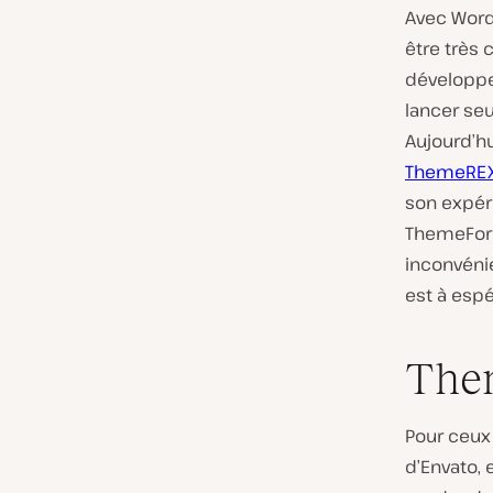
Avec Word
être très
développe
lancer seu
Aujourd’hu
ThemeRE
son expér
ThemeFore
inconvénie
est à espé
Them
Pour ceux 
d’Envato, 