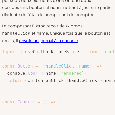
possède deux éléments d’état et rend deux
composants bouton, chacun mettant à jour une partie
distincte de l’état du composant de compteur.
Le composant Button reçoit deux props :
et name. Chaque fois que le bouton est
handleClick
rendu, il
envoie un journal à la console
.
import
{
 useCallback
,
 useState 
}
from
'react
const
Button
=
(
{
handleClick
,
 name
}
)
=>
{
  console
.
log
(
`
${
name
}
 rendered
`
)
return
<
button onClick
=
{
handleClick
}
>
{
name
}
const
Counter
=
(
)
=>
{