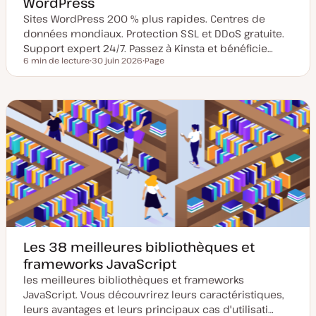
WordPress
Sites WordPress 200 % plus rapides. Centres de
données mondiaux. Protection SSL et DDoS gratuite.
Support expert 24/7. Passez à Kinsta et bénéficie…
6 min de lecture
30 juin 2026
Page
Temps de lecture
D
T
a
y
t
p
e
e
d
d
e
e
m
p
i
u
s
b
e
l
à
i
j
c
o
a
u
t
r
i
o
n
Les 38 meilleures bibliothèques et
frameworks JavaScript
les meilleures bibliothèques et frameworks
JavaScript. Vous découvrirez leurs caractéristiques,
leurs avantages et leurs principaux cas d'utilisati…