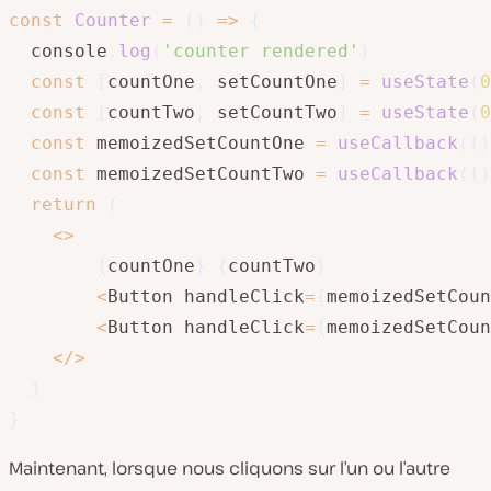
const
Counter
=
(
)
=>
{
  console
.
log
(
'counter rendered'
)
const
[
countOne
,
 setCountOne
]
=
useState
(
0
const
[
countTwo
,
 setCountTwo
]
=
useState
(
0
const
 memoizedSetCountOne 
=
useCallback
(
(
)
const
 memoizedSetCountTwo 
=
useCallback
(
(
)
return
(
<
>
{
countOne
}
{
countTwo
}
<
Button handleClick
=
{
memoizedSetCoun
<
Button handleClick
=
{
memoizedSetCoun
<
/
>
)
}
Maintenant, lorsque nous cliquons sur l’un ou l’autre