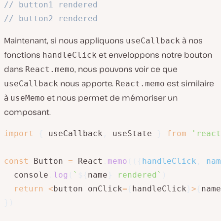
// button1 rendered
// button2 rendered
Maintenant, si nous appliquons
à nos
useCallback
fonctions
et enveloppons notre bouton
handleClick
dans
, nous pouvons voir ce que
React.memo
nous apporte.
est similaire
useCallback
React.memo
à
et nous permet de mémoriser un
useMemo
composant.
import
{
 useCallback
,
 useState 
}
from
'react
const
 Button 
=
 React
.
memo
(
(
{
handleClick
,
 nam
  console
.
log
(
`
${
name
}
 rendered
`
)
return
<
button onClick
=
{
handleClick
}
>
{
name
}
)