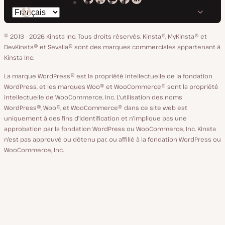
Kinsta
Kinsta
Kinsta
Kinsta
Kinsta
Changer
sur
sur
sur
sur
sur
de
GitHub
X
YouTube
Facebook
LinkedIn
© 2013 - 2026 Kinsta Inc. Tous droits réservés.
Kinsta®, MyKinsta® et
langue
DevKinsta® et Sevalla® sont des marques commerciales appartenant à
Kinsta Inc.
La marque WordPress® est la propriété intellectuelle de la fondation
WordPress, et les marques Woo® et WooCommerce® sont la propriété
intellectuelle de WooCommerce, Inc. L'utilisation des noms
WordPress®, Woo®, et WooCommerce® dans ce site web est
uniquement à des fins d'identification et n'implique pas une
approbation par la fondation WordPress ou WooCommerce, Inc. Kinsta
n'est pas approuvé ou détenu par, ou affilié à la fondation WordPress ou
WooCommerce, Inc.