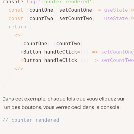
console
.
log
(
'counter rendered'
)
const
[
countOne
,
 setCountOne
]
=
useState
(
0
const
[
countTwo
,
 setCountTwo
]
=
useState
(
0
return
(
<
>
{
countOne
}
{
countTwo
}
<
Button handleClick
=
{
(
)
=>
setCountOne
<
Button handleClick
=
{
(
)
=>
setCountTwo
<
/
>
)
}
Dans cet exemple, chaque fois que vous cliquez sur
l’un des boutons, vous verrez ceci dans la console :
// counter rendered