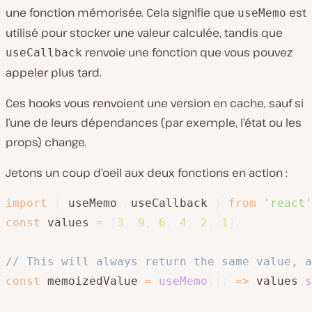
une fonction mémorisée. Cela signifie que
est
useMemo
utilisé pour stocker une valeur calculée, tandis que
renvoie une fonction que vous pouvez
useCallback
appeler plus tard.
Ces hooks vous renvoient une version en cache, sauf si
l’une de leurs dépendances (par exemple, l’état ou les
props) change.
Jetons un coup d’oeil aux deux fonctions en action :
import
{
 useMemo
,
 useCallback 
}
from
'react'
const
 values 
=
[
3
,
9
,
6
,
4
,
2
,
1
]
// This will always return the same value, a
const
 memoizedValue 
=
useMemo
(
(
)
=>
 values
.
s