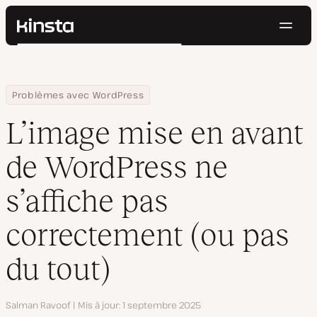
Navig
Kinsta®
Rechercher
Plateforme
Solutions
Connexion
Essayer gratuitement
Home
Centre de ressources
Blog
L’image mise en avant de WordPress ne s’affiche pas correcteme
Problèmes avec WordPress
Prix
Ressources
L’image mise en avant
Contact
de WordPress ne
s’affiche pas
correctement (ou pas
du tout)
Auteur
Salman Ravoof
Mis à jour
1 septembre 2025