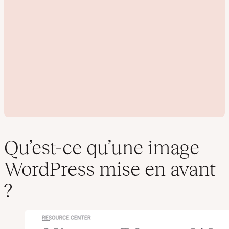
Qu’est-ce qu’une image
WordPress mise en avant
L
?
i
r
e
l
a
v