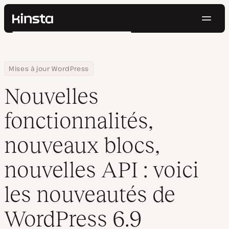
Navig
Kinsta®
Rechercher
Plateforme
Solutions
Connexion
Essayer gratuitement
Home
Centre de ressources
Blog
Nouvelles fonctionnalités, nouveaux blocs, nouvelles API : voici
Mises à jour WordPress
Prix
Ressources
Nouvelles
Contact
fonctionnalités,
nouveaux blocs,
nouvelles API : voici
les nouveautés de
WordPress 6.9