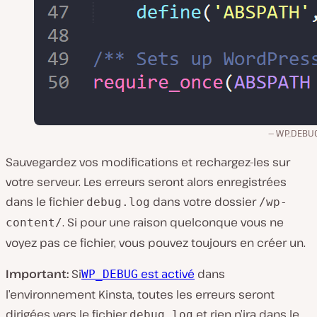
WP_DEBU
Sauvegardez vos modifications et rechargez-les sur
votre serveur. Les erreurs seront alors enregistrées
dans le fichier
dans votre dossier
debug.log
/wp-
. Si pour une raison quelconque vous ne
content/
voyez pas ce fichier, vous pouvez toujours en créer un.
Important:
Si
est activé
dans
WP_DEBUG
l’environnement Kinsta, toutes les erreurs seront
dirigées vers le fichier
et rien n’ira dans le
debug.log