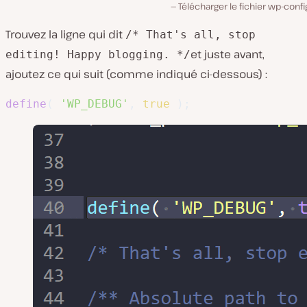
Télécharger le fichier wp-conf
Trouvez la ligne qui dit
/* That's all, stop
et juste avant,
editing! Happy blogging. */
ajoutez ce qui suit (comme indiqué ci-dessous) :
define
(
'WP_DEBUG'
,
true
)
;