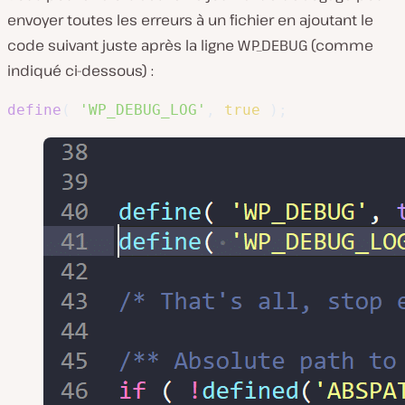
envoyer toutes les erreurs à un fichier en ajoutant le
code suivant juste après la ligne WP_DEBUG (comme
indiqué ci-dessous) :
define
(
'WP_DEBUG_LOG'
,
true
)
;