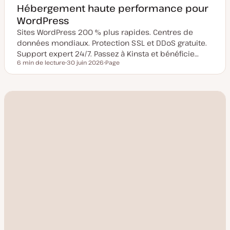
Hébergement haute performance pour
WordPress
Sites WordPress 200 % plus rapides. Centres de
données mondiaux. Protection SSL et DDoS gratuite.
Support expert 24/7. Passez à Kinsta et bénéficie…
6 min de lecture
30 juin 2026
Page
Temps de lecture
D
T
a
y
t
p
e
e
d
d
e
e
m
p
i
u
s
b
e
l
à
i
j
c
o
a
u
t
r
i
o
n