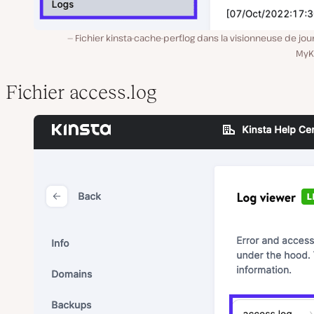
Fichier kinsta-cache-perf.log dans la visionneuse de jo
MyKi
Fichier access.log