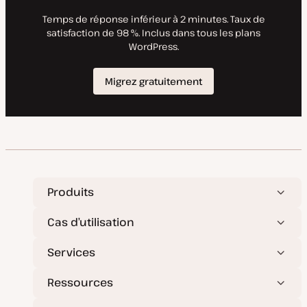
r
i
o
n
Produits
Cas d’utilisation
Services
Ressources