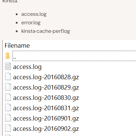
Kinsta.
access.log
error.log
kinsta-cache-perf.log