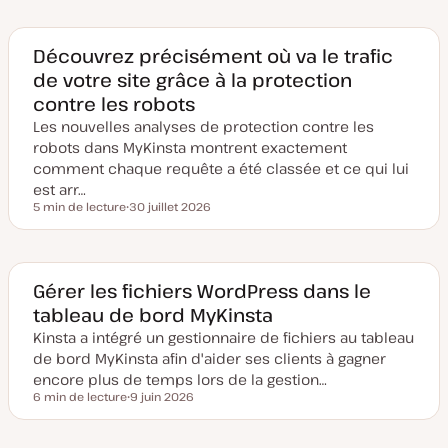
t
e
d
e
Découvrez précisément où va le trafic
m
de votre site grâce à la protection
i
s
contre les robots
e
à
Les nouvelles analyses de protection contre les
j
o
robots dans MyKinsta montrent exactement
u
comment chaque requête a été classée et ce qui lui
r
est arr…
5 min de lecture
30 juillet 2026
Temps de lecture
D
a
t
e
d
e
Gérer les fichiers WordPress dans le
m
tableau de bord MyKinsta
i
s
Kinsta a intégré un gestionnaire de fichiers au tableau
e
à
de bord MyKinsta afin d'aider ses clients à gagner
j
o
encore plus de temps lors de la gestion…
u
6 min de lecture
9 juin 2026
r
Temps de lecture
D
a
t