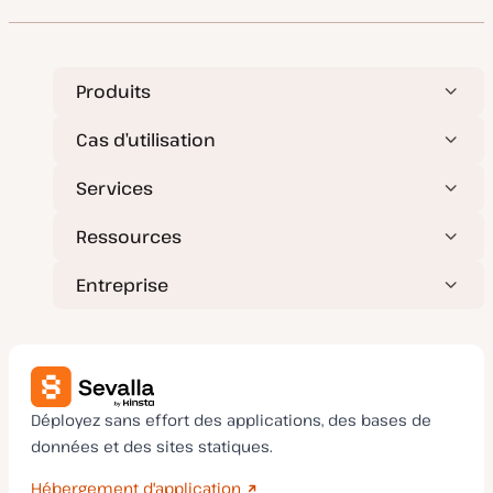
e
d
e
m
i
s
e
Produits
à
j
o
Cas d’utilisation
u
r
Services
Ressources
Entreprise
Déployez sans effort des applications, des bases de
données et des sites statiques.
Hébergement d'application