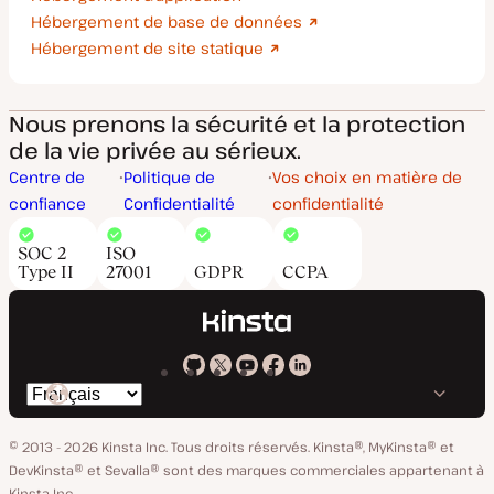
Hébergement de base de données
Hébergement de site statique
Nous prenons la sécurité et la protection
de la vie privée au sérieux.
Centre de
Politique de
Vos choix en matière de
confiance
Confidentialité
confidentialité
SOC 2
ISO
Type II
27001
GDPR
CCPA
Kinsta
Kinsta
Kinsta
Kinsta
Kinsta
Changer
sur
sur
sur
sur
sur
de
GitHub
X
YouTube
Facebook
LinkedIn
© 2013 - 2026 Kinsta Inc. Tous droits réservés.
Kinsta®, MyKinsta® et
langue
DevKinsta® et Sevalla® sont des marques commerciales appartenant à
Kinsta Inc.