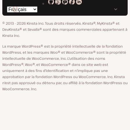
Kinsta
Kinsta
Kinsta
Kinsta
Kinsta
Changer
sur
sur
sur
sur
sur
de
GitHub
X
YouTube
Facebook
LinkedIn
© 2013 - 2026 Kinsta Inc. Tous droits réservés.
Kinsta®, MyKinsta® et
langue
DevKinsta® et Sevalla® sont des marques commerciales appartenant à
Kinsta Inc.
La marque WordPress® est la propriété intellectuelle de la fondation
WordPress, et les marques Woo® et WooCommerce® sont la propriété
intellectuelle de WooCommerce, Inc. L'utilisation des noms
WordPress®, Woo®, et WooCommerce® dans ce site web est
uniquement à des fins d'identification et n'implique pas une
approbation par la fondation WordPress ou WooCommerce, Inc. Kinsta
n'est pas approuvé ou détenu par, ou affilié à la fondation WordPress ou
WooCommerce, Inc.