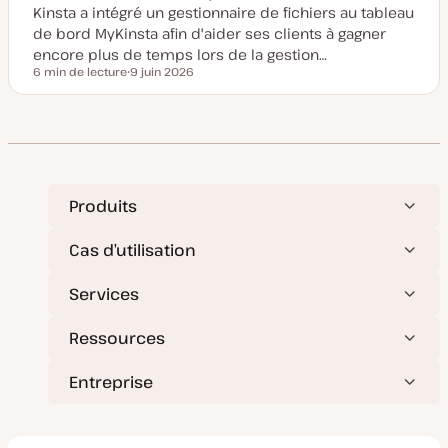
Kinsta a intégré un gestionnaire de fichiers au tableau
e
à
de bord MyKinsta afin d'aider ses clients à gagner
j
o
encore plus de temps lors de la gestion…
u
6 min de lecture
9 juin 2026
r
Temps de lecture
D
a
t
e
d
e
m
i
s
e
Produits
à
j
o
Cas d’utilisation
u
r
Services
Ressources
Entreprise