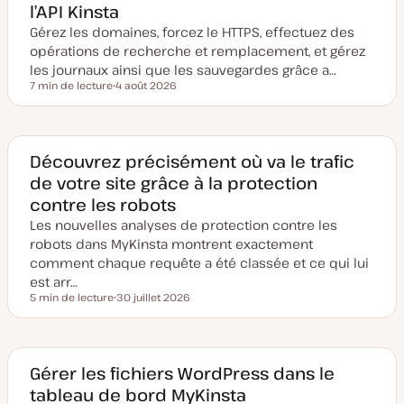
l’API Kinsta
Gérez les domaines, forcez le HTTPS, effectuez des
opérations de recherche et remplacement, et gérez
les journaux ainsi que les sauvegardes grâce a…
7 min de lecture
4 août 2026
Temps de lecture
D
a
t
e
d
e
Découvrez précisément où va le trafic
m
de votre site grâce à la protection
i
s
contre les robots
e
à
Les nouvelles analyses de protection contre les
j
o
robots dans MyKinsta montrent exactement
u
comment chaque requête a été classée et ce qui lui
r
est arr…
5 min de lecture
30 juillet 2026
Temps de lecture
D
a
t
e
d
e
Gérer les fichiers WordPress dans le
m
tableau de bord MyKinsta
i
s