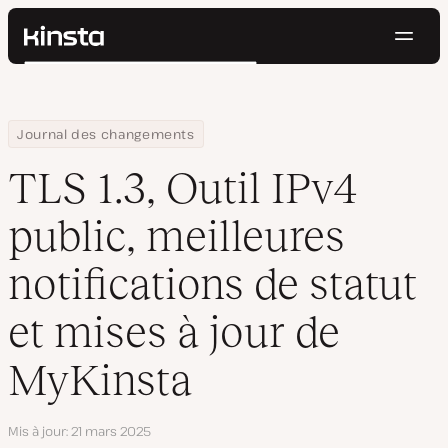
Navig
Kinsta®
Rechercher
Plateforme
Solutions
Connexion
Essayer gratuitement
Home
TLS 1.3, Outil IPv4 public, meilleures notifications de statut et m
Journal des changements
Prix
Ressources
TLS 1.3, Outil IPv4
Contact
public, meilleures
notifications de statut
et mises à jour de
MyKinsta
Mis à jour
21 mars 2025