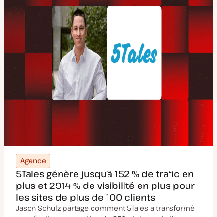
i
c
a
t
i
o
n
Agence
5Tales génère jusqu’à 152 % de trafic en
plus et 2914 % de visibilité en plus pour
les sites de plus de 100 clients
Jason Schulz partage comment 5Tales a transformé