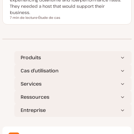
They needed a host that would support their
business.
7 min de lecture
Étude de cas
Temps de lecture
T
y
p
e
d
e
p
u
b
l
Produits
i
c
a
Cas d’utilisation
t
i
o
Services
n
Ressources
Entreprise