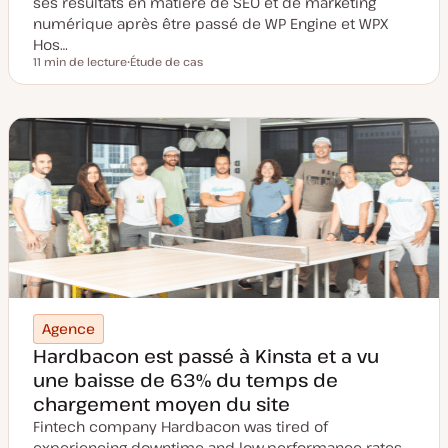
ses résultats en matière de SEO et de marketing
numérique après être passé de WP Engine et WPX
Hos…
11 min de lecture
Étude de cas
Temps de lecture
T
y
p
e
d
e
p
u
b
l
i
c
a
t
i
o
n
Agence
Hardbacon est passé à Kinsta et a vu
une baisse de 63% du temps de
chargement moyen du site
Fintech company Hardbacon was tired of
experiencing downtime and low-performance rates.