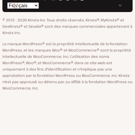
Kinsta
Kinsta
Kinsta
Kinsta
Kinsta
Changer
sur
sur
sur
sur
sur
de
GitHub
X
YouTube
Facebook
LinkedIn
© 2013 - 2026 Kinsta Inc. Tous droits réservés.
Kinsta®, MyKinsta® et
langue
DevKinsta® et Sevalla® sont des marques commerciales appartenant à
Kinsta Inc.
La marque WordPress® est la propriété intellectuelle de la fondation
WordPress, et les marques Woo® et WooCommerce® sont la propriété
intellectuelle de WooCommerce, Inc. L'utilisation des noms
WordPress®, Woo®, et WooCommerce® dans ce site web est
uniquement à des fins d'identification et n'implique pas une
approbation par la fondation WordPress ou WooCommerce, Inc. Kinsta
n'est pas approuvé ou détenu par, ou affilié à la fondation WordPress ou
WooCommerce, Inc.