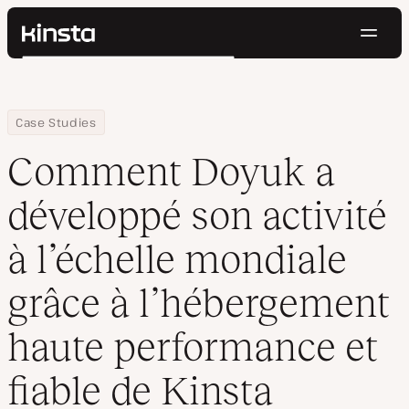
Navig
Kinsta®
Rechercher
Plateforme
Solutions
Connexion
Essayer gratuitement
Home
Entreprise
Comment Doyuk a développé son activité à l’échelle mondiale g
Case Studies
Prix
Ressources
Comment Doyuk a
Contact
développé son activité
à l’échelle mondiale
grâce à l’hébergement
haute performance et
fiable de Kinsta