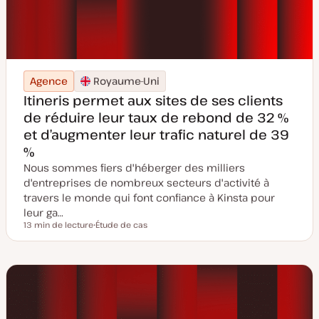
Agence
Royaume-Uni
Itineris permet aux sites de ses clients
de réduire leur taux de rebond de 32 %
et d’augmenter leur trafic naturel de 39
%
Nous sommes fiers d'héberger des milliers
d'entreprises de nombreux secteurs d'activité à
travers le monde qui font confiance à Kinsta pour
leur ga…
13 min de lecture
Étude de cas
Temps de lecture
T
y
p
e
d
e
p
u
b
l