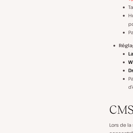
T
Ho
p
P
Régla
La
W
Dr
P
d
CMS
Lors de l