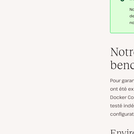
No
de
no
Notr
ben
Pour garan
ont été e
Docker Co
testé ind
configurat
Envir