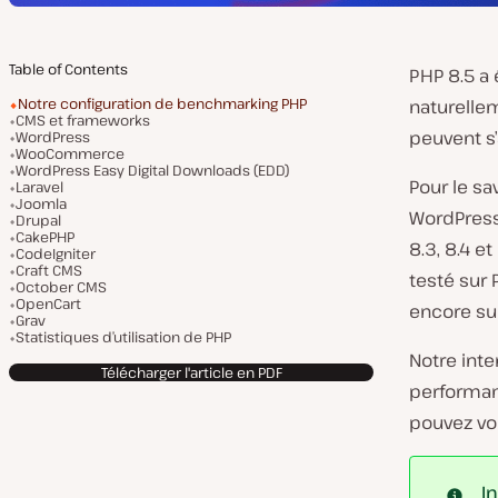
Table of Contents
PHP 8.5 a 
Notre configuration de benchmarking PHP
naturelle
CMS et frameworks
peuvent s
WordPress
WooCommerce
WordPress Easy Digital Downloads (EDD)
Pour le sa
Laravel
Joomla
WordPress,
Drupal
CakePHP
8.3, 8.4 e
CodeIgniter
Craft CMS
testé sur 
October CMS
OpenCart
encore sur
Grav
Statistiques d’utilisation de PHP
Notre inte
Télécharger l'article en PDF
performan
pouvez vou
I