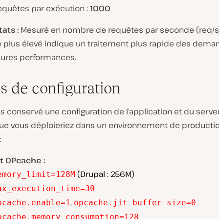
equêtes par exécution :
1000
ats :
Mesuré en nombre de requêtes par seconde (req/s)
re plus élevé indique un traitement plus rapide des dema
eures performances.
ls de configuration
s conservé une configuration de l’application et du serv
que vous déploieriez dans un environnement de producti
:
t OPcache :
(Drupal : 256M)
emory_limit=128M
ax_execution_time=30
,
pcache.enable=1
opcache.jit_buffer_size=0
pcache.memory_consumption=128