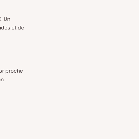
. Un
ndes et de
eur proche
on