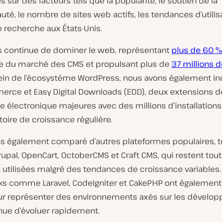
 sur des facteurs tels que la popularité, le soutien de la
, le nombre de sites web actifs, les tendances d’utilisa
 recherche aux États-Unis.
 continue de dominer le web, représentant
plus de 60 %
e du marché des CMS et propulsant plus de
37 millions d
sein de l’écosystème WordPress, nous avons également in
ce et Easy Digital Downloads (EDD), deux extensions d
électronique majeures avec des millions d’installations 
toire de croissance régulière.
s également comparé d’autres plateformes populaires, t
upal, OpenCart, OctoberCMS et Craft CMS, qui restent tou
 utilisées malgré des tendances de croissance variables.
s comme Laravel, CodeIgniter et CakePHP ont également
ur représenter des environnements axés sur les dévelop
nue d’évoluer rapidement.