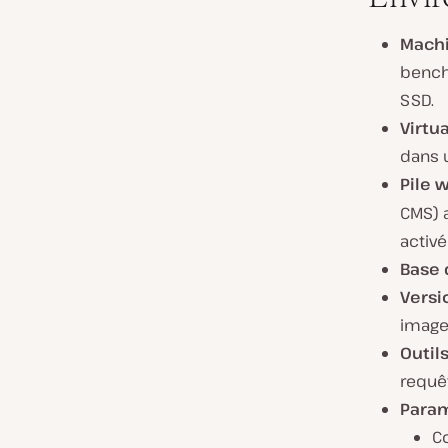
Machi
bench
SSD.
Virtua
dans 
Pile w
CMS) a
activé
Base 
Versi
images
Outils
requê
Param
C