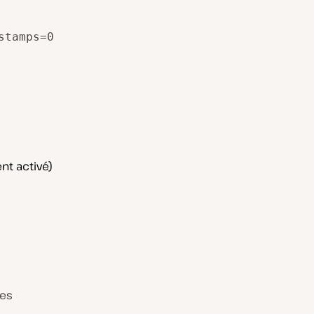
stamps=0
t activé)
mes