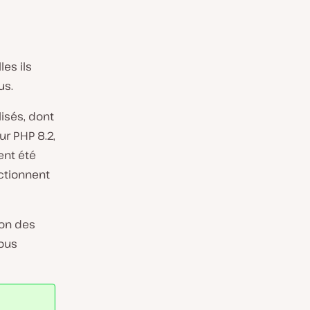
es ils
us.
lisés, dont
r PHP 8.2,
ent été
ctionnent
ion des
vous