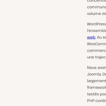
concentrés
communauté
volume de
WordPress
l’ensembl
web
. Au 
WooCommer
commerce 
une trajec
Nous avon
Joomla, Dr
largement
framework
testés po
PHP conti