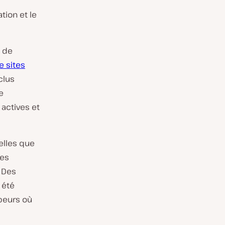
tion et le
de
e sites
clus
e
actives et
elles que
tes
 Des
 été
peurs où