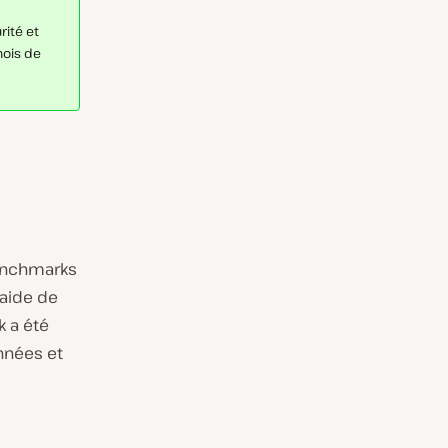
ité et
mois de
benchmarks
’aide de
 a été
nnées et