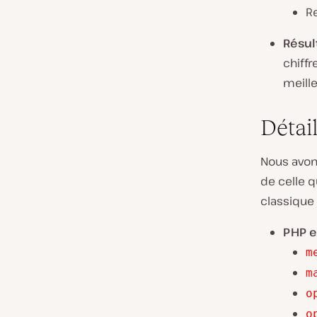
R
Résult
chiff
meill
Détai
Nous avon
de celle 
classique 
PHP e
m
m
o
o