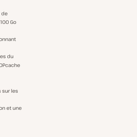
t de
 100 Go
ionnant
ces du
t OPcache
s sur les
on et une