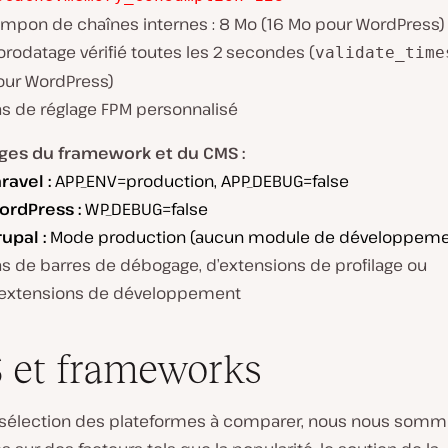
ampon de chaînes internes : 8 Mo (16 Mo pour WordPress)
rodatage vérifié toutes les 2 secondes (
validate_time
our WordPress)
as de réglage FPM personnalisé
ges du framework et du CMS :
ravel :
APP_ENV=production, APP_DEBUG=false
ordPress :
WP_DEBUG=false
upal :
Mode production (aucun module de développemen
as de barres de débogage, d’extensions de profilage ou
’extensions de développement
 et frameworks
a sélection des plateformes à comparer, nous nous som