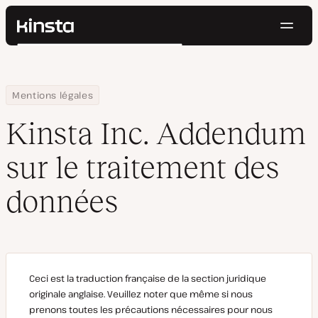
Navig
Kinsta®
Rechercher
Plateforme
Solutions
Connexion
Essayer gratuitement
Home
Kinsta Inc. Addendum sur le traitement des données
Mentions légales
Prix
Ressources
Kinsta Inc. Addendum
Contact
sur le traitement des
données
Ceci est la traduction française de la section juridique
originale anglaise. Veuillez noter que même si nous
prenons toutes les précautions nécessaires pour nous