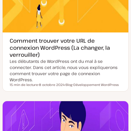
Comment trouver votre URL de
connexion WordPress (La changer, la
verrouiller)
Les débutants de WordPress ont du mal à se
connecter. Dans cet article, nous vous expliquerons
comment trouver votre page de connexion
WordPress.
15 min de lecture
8 octobre 2024
Blog
Développement WordPress
Temps de lecture
D
T
S
a
y
u
t
p
j
e
e
e
d
d
t
e
e
m
p
i
u
s
b
e
l
à
i
j
c