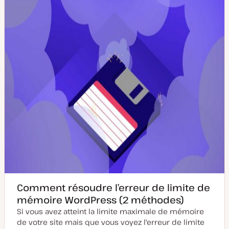
e
l
à
i
j
c
o
a
u
t
r
i
o
n
Comment résoudre l’erreur de limite de
mémoire WordPress (2 méthodes)
Si vous avez atteint la limite maximale de mémoire
de votre site mais que vous voyez l'erreur de limite