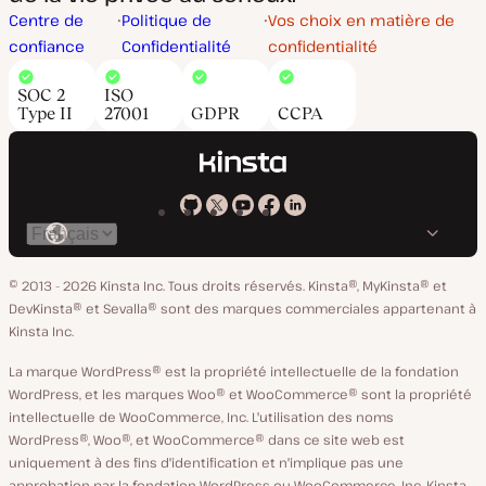
Centre de
Politique de
Vos choix en matière de
confiance
Confidentialité
confidentialité
SOC 2
ISO
Type II
27001
GDPR
CCPA
Kinsta
Kinsta
Kinsta
Kinsta
Kinsta
Changer
sur
sur
sur
sur
sur
de
GitHub
X
YouTube
Facebook
LinkedIn
© 2013 - 2026 Kinsta Inc. Tous droits réservés.
Kinsta®, MyKinsta® et
langue
DevKinsta® et Sevalla® sont des marques commerciales appartenant à
Kinsta Inc.
La marque WordPress® est la propriété intellectuelle de la fondation
WordPress, et les marques Woo® et WooCommerce® sont la propriété
intellectuelle de WooCommerce, Inc. L'utilisation des noms
WordPress®, Woo®, et WooCommerce® dans ce site web est
uniquement à des fins d'identification et n'implique pas une
approbation par la fondation WordPress ou WooCommerce, Inc. Kinsta