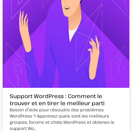
o
a
u
t
r
i
o
n
Support WordPress : Comment le
trouver et en tirer le meilleur parti
Besoin d'aide pour résoudre des problèmes
WordPress ? Apprenez quels sont les meilleurs
groupes, forums et chats WordPress et obtenez le
support Wo…