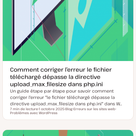
Comment corriger l’erreur le fichier
téléchargé dépasse la directive
upload_max_filesize dans php.ini
Un guide étape par étape pour savoir comment
corriger l'erreur "le fichier téléchargé dépasse la
directive upload_max_filesize dans php.ini" dans W…
7 min de lecture
1 octobre 2025
Blog
Erreurs sur les sites web
Temps de lecture
Problèmes avec WordPress
D
T
S
S
a
y
u
u
t
p
j
j
e
e
e
e
d
d
t
t
e
e