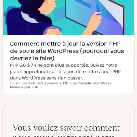
e
l
à
i
j
c
o
a
u
t
r
i
o
n
Comment mettre à jour la version PHP
de votre site WordPress (pourquoi vous
devriez le faire)
PHP 5.6 à 7.4 ne sont plus supportés. Suivez notre
guide approfondi sur la façon de mettre à jour PHP
dans WordPress sans rien casser.
13 min de lecture
30 janvier 2026
Blog
Conseils WordPress
Temps de lecture
Mises à jour PHP
D
T
S
S
a
y
u
u
t
p
j
j
e
e
e
e
d
d
t
t
e
e
m
p
i
u
s
b
e
l
Vous voulez savoir comment
à
i
j
c
o
a