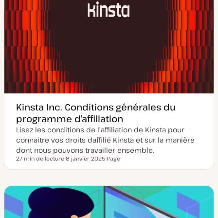
Kinsta Inc. Conditions générales du
programme d’affiliation
Lisez les conditions de l'affiliation de Kinsta pour
connaitre vos droits daffilié Kinsta et sur la manière
dont nous pouvons travailler ensemble.
27 min de lecture
8 janvier 2025
Page
Temps de lecture
D
T
a
y
t
p
e
e
d
d
e
e
m
p
i
u
s
b