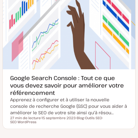
Google Search Console : Tout ce que
vous devez savoir pour améliorer votre
référencement
Apprenez à configurer et à utiliser la nouvelle
console de recherche Google (GSC) pour vous aider à
améliorer le SEO de votre site ainsi qu'à résou…
27 min de lecture
15 septembre 2023
Blog
Outils SEO
Temps de lecture
SEO WordPress
D
T
S
S
a
y
u
u
t
p
j
j
e
e
e
e
d
d
t
t