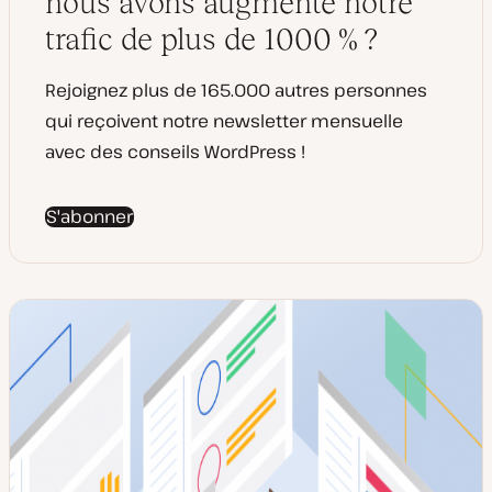
nous avons augmenté notre
u
t
r
i
trafic de plus de 1000 % ?
o
n
Rejoignez plus de 165.000 autres personnes
qui reçoivent notre newsletter mensuelle
avec des conseils WordPress !
S'abonner