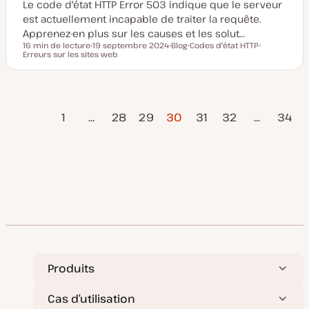
Le code d'état HTTP Error 503 indique que le serveur
est actuellement incapable de traiter la requête.
Apprenez-en plus sur les causes et les solut…
16 min de lecture
19 septembre 2024
Blog
Codes d'état HTTP
Temps de lecture
Erreurs sur les sites web
D
T
S
S
a
y
u
u
t
p
j
j
e
e
e
e
d
d
t
t
e
e
age
Pagination
m
p
1
…
28
29
30
31
32
…
34
i
u
précédente
s
b
Page
e
l
des
à
i
suivante
j
c
o
a
publications
u
t
r
i
o
n
Produits
Cas d’utilisation