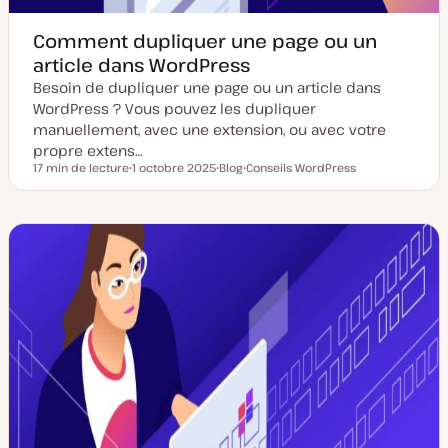
Comment dupliquer une page ou un
article dans WordPress
Besoin de dupliquer une page ou un article dans
WordPress ? Vous pouvez les dupliquer
manuellement, avec une extension, ou avec votre
propre extens…
17 min de lecture
1 octobre 2025
Blog
Conseils WordPress
Temps de lecture
D
T
S
a
y
u
t
p
j
e
e
e
d
d
t
e
e
m
p
i
u
s
b
e
l
à
i
j
c
o
a
u
t
r
i
o
n