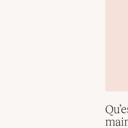
Qu’e
main