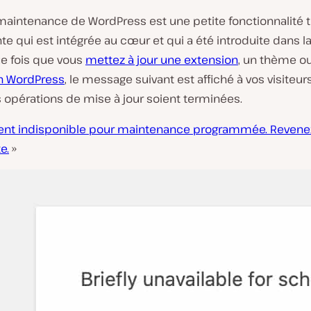
aintenance de WordPress est une petite fonctionnalité t
L
te qui est intégrée au cœur et qui a été introduite dans l
i
ue fois que vous
mettez à jour une extension
, un thème o
r
e
on WordPress
, le message suivant est affiché à vos visiteur
l
 opérations de mise à jour soient terminées.
a
v
i
ent indisponible pour maintenance programmée. Revene
d
e.
»
é
o