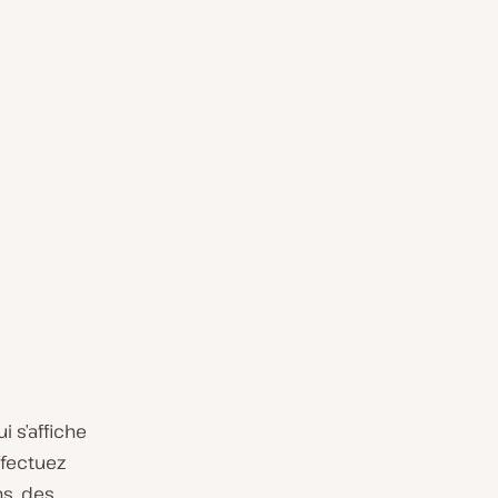
 s’affiche
ffectuez
ns, des