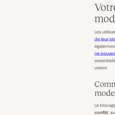
Votr
mod
Les utili
de leur s
également 
ne pouvez
essentiell
voient.
Comme
mode
Le blocag
conflit
, a