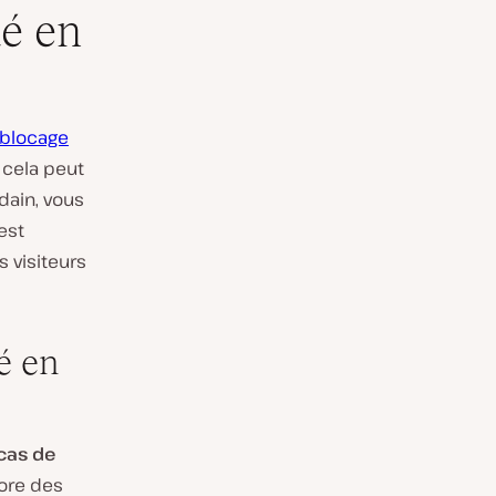
ué en
blocage
r cela peut
dain, vous
est
 visiteurs
é en
cas de
core des