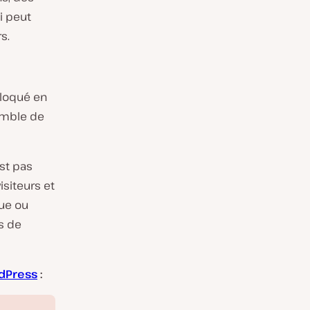
i peut
s.
bloqué en
emble de
st pas
isiteurs et
que ou
s de
dPress
: