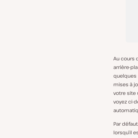
Au cours d
arrière-p
quelques 
mises à jo
votre site
voyez ci-d
automatiq
Par défau
lorsqu’il 