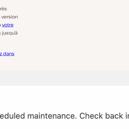
rès
a version
u
votre
s jusqu’à
z dans