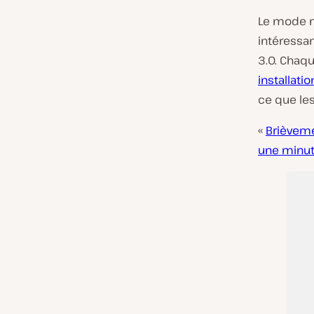
Le mode m
intéressan
3.0. Chaq
installati
ce que les
«
Brièvem
une minut