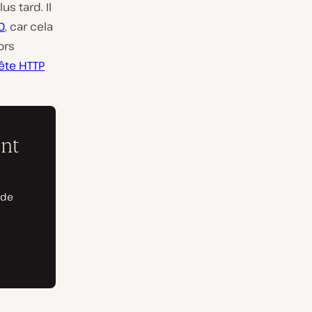
s tard. Il
O
, car cela
ors
ête HTTP