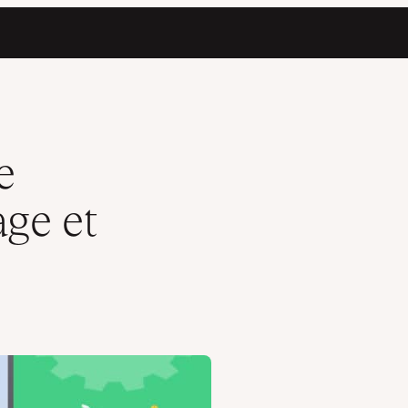
ion
e
ge et