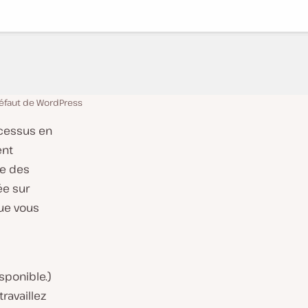
éfaut de WordPress
ocessus en
ent
le des
ée sur
que vous
sponible.)
ravaillez