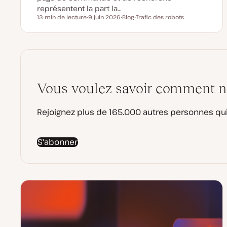
représentent la part la…
13 min de lecture
9 juin 2026
Blog
Trafic des robots
Temps de lecture
D
T
S
a
y
u
t
p
j
e
e
e
d
d
t
e
e
m
p
i
u
s
b
e
l
Vous voulez savoir comment no
à
i
j
c
o
a
u
t
Rejoignez plus de 165.000 autres personnes qui
r
i
o
n
S'abonner