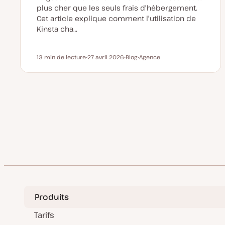
plus cher que les seuls frais d'hébergement.
Cet article explique comment l'utilisation de
Kinsta cha…
13 min de lecture
27 avril 2026
Blog
Agence
Temps de lecture
D
T
S
a
y
u
t
p
j
e
e
e
d
d
t
e
e
Pagination
m
p
i
u
s
b
des
e
l
à
i
j
c
o
a
publications
u
t
r
i
o
n
Produits
Tarifs