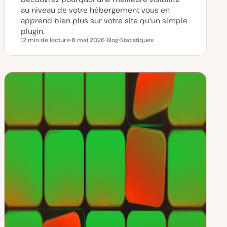
au niveau de votre hébergement vous en
apprend bien plus sur votre site qu'un simple
plugin.
12 min de lecture
8 mai 2026
Blog
Statistiques
Temps de lecture
D
T
S
a
y
u
t
p
j
e
e
e
d
d
t
e
e
m
p
i
u
s
b
e
l
à
i
j
c
o
a
u
t
r
i
o
n