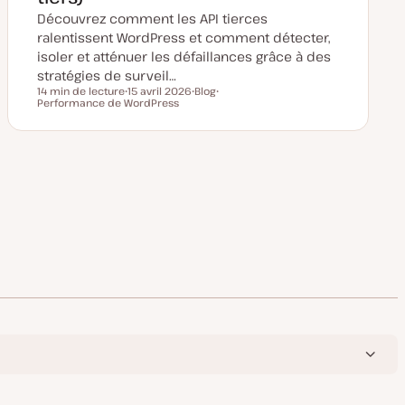
Découvrez comment les API tierces
ralentissent WordPress et comment détecter,
isoler et atténuer les défaillances grâce à des
stratégies de surveil…
14 min de lecture
15 avril 2026
Blog
Temps de lecture
Performance de WordPress
D
T
S
a
y
u
t
p
j
e
e
e
d
d
t
e
e
m
p
i
u
s
b
e
e
l
à
i
j
c
o
a
u
t
r
i
o
n