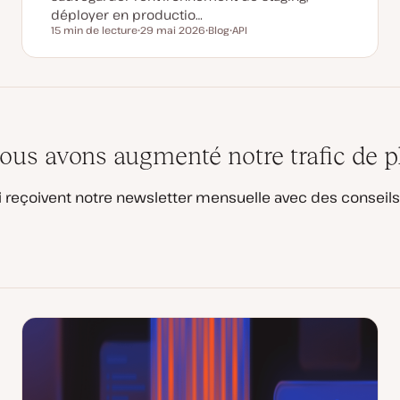
déployer en productio…
15 min de lecture
29 mai 2026
Blog
API
Temps de lecture
D
T
S
a
y
u
t
p
j
e
e
e
d
d
t
e
e
m
p
i
u
s
b
e
l
us avons augmenté notre trafic de p
à
i
j
c
o
a
u
t
 reçoivent notre newsletter mensuelle avec des conseils
r
i
o
n