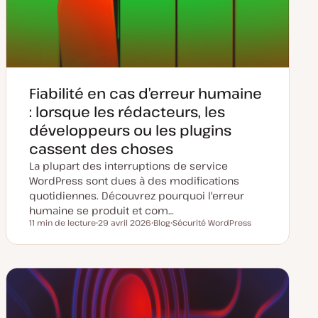
Fiabilité en cas d’erreur humaine
: lorsque les rédacteurs, les
développeurs ou les plugins
cassent des choses
La plupart des interruptions de service
WordPress sont dues à des modifications
quotidiennes. Découvrez pourquoi l'erreur
humaine se produit et com…
11 min de lecture
29 avril 2026
Blog
Sécurité WordPress
Temps de lecture
D
T
S
a
y
u
t
p
j
e
e
e
d
d
t
e
e
m
p
i
u
s
b
e
l