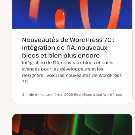
Nouveautés de WordPress 7.0 :
intégration de l’IA, nouveaux
blocs et bien plus encore
Intégration de l'IA, nouveaux blocs et outils
avancés pour les développeurs et les
designers : voici les nouveautés de WordPress
7.0.
34 min de lecture
11 mai 2026
Blog
Mises à jour WordPress
Temps de lecture
D
T
S
a
y
u
t
p
j
e
e
e
d
d
t
e
e
m
p
i
u
s
b
e
l