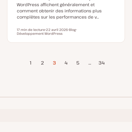
WordPress affichent généralement et
comment obtenir des informations plus
complètes sur les performances de v…
17 min de lecture
22 avril 2026
Blog
Temps de lecture
Développement WordPress
D
T
S
a
y
u
t
p
j
e
e
e
d
d
t
e
e
m
p
Page
Page
i
u
1
2
3
4
5
…
34
s
b
précédente
suivant
e
l
à
i
j
c
o
a
u
t
r
i
o
n