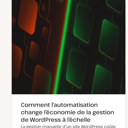
à
i
j
c
o
a
u
t
r
i
o
n
Comment l’automatisation
change l’économie de la gestion
de WordPress à l’échelle
La gestion manuelle d'un site WordPress coûte