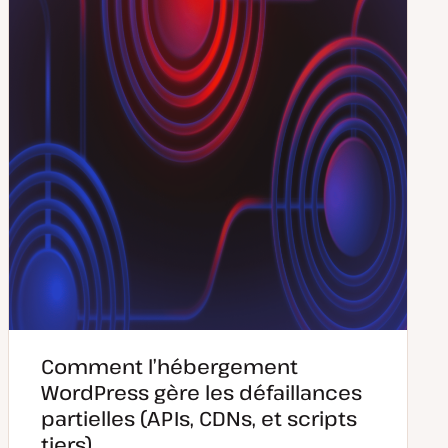
à
i
j
c
o
a
u
t
r
i
o
n
Comment l’hébergement
WordPress gère les défaillances
partielles (APIs, CDNs, et scripts
tiers)