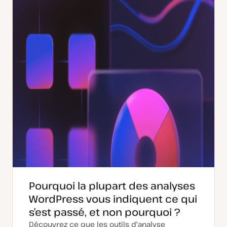
à
i
j
c
o
a
u
t
r
i
o
n
Pourquoi la plupart des analyses
WordPress vous indiquent ce qui
s’est passé, et non pourquoi ?
Découvrez ce que les outils d'analyse