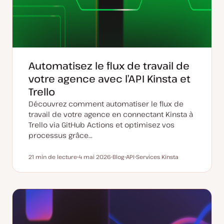
Automatisez le flux de travail de
votre agence avec l’API Kinsta et
Trello
Découvrez comment automatiser le flux de
travail de votre agence en connectant Kinsta à
Trello via GitHub Actions et optimisez vos
processus grâce…
21 min de lecture
4 mai 2026
Blog
API
Services Kinsta
Temps de lecture
D
T
S
S
a
y
u
u
t
p
j
j
e
e
e
e
d
d
t
t
e
e
m
p
i
u
s
b
e
l