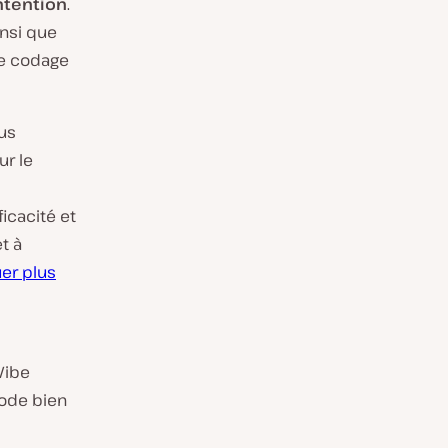
intention
.
insi que
le codage
sus
ur le
icacité et
t à
er plus
 Vibe
ode bien