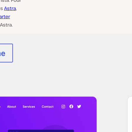
es
Astra
,
arter
Astra.