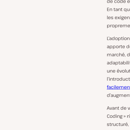
de code et
En tant qu
les exige
proprement
L’adoption
apporte de
marché, dé
adaptabili
une évolut
l’introdu
facilemen
d’augmenta
Avant de v
Coding » 
structuré,