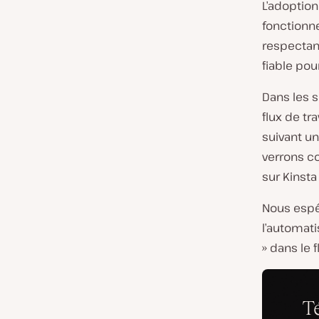
L’adoptio
fonctionne
respectan
fiable po
Dans les s
flux de tr
suivant un
verrons c
sur Kinsta 
Nous espé
l’automat
» dans le 