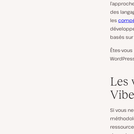
l’approch
des langag
les
compét
développer
basés sur 
Êtes-vous 
WordPress 
Les 
Vibe
Si vous n
méthodolo
ressource