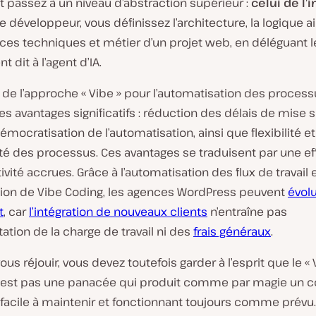
 passez à un niveau d’abstraction supérieur :
celui de l’
e développeur, vous définissez l’architecture, la logique a
nces techniques et métier d’un projet web, en déléguant 
 dit à l’agent d’IA.
 de l’approche « Vibe » pour l’automatisation des proces
s avantages significatifs : réduction des délais de mise s
mocratisation de l’automatisation, ainsi que flexibilité et
té des processus. Ces avantages se traduisent par une eff
ivité accrues. Grâce à l’automatisation des flux de travail e
ction de Vibe Coding, les agences WordPress peuvent
évolu
t
, car
l’intégration de nouveaux clients
n’entraîne pas
tion de la charge de travail ni des
frais généraux
.
ous réjouir, vous devez toutefois garder à l’esprit que le «
n’est pas une panacée qui produit comme par magie un c
 facile à maintenir et fonctionnant toujours comme prévu.