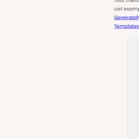
cet exemp
GenerateP
Template