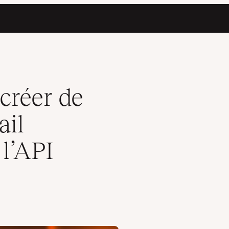
à l’aide de l’API Kinsta
créer de
ail
 l’API