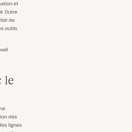
ation et
t. Outre
tiel de
s outils
vail
 le
une
tion des
des lignes