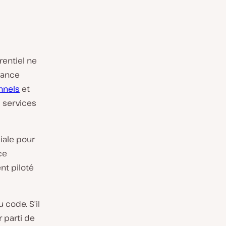
entiel ne
sance
nnels
et
s services
ciale pour
ce
t piloté
 code. S’il
 parti de