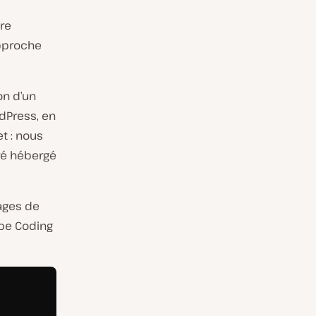
ure
approche
on d’un
rdPress, en
t : nous
ré hébergé
ages de
ibe Coding