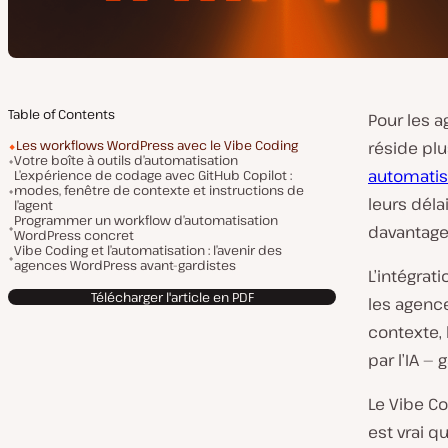
Table of Contents
Pour les 
Les workflows WordPress avec le Vibe Coding
réside plu
Votre boîte à outils d’automatisation
automatise
L’expérience de codage avec GitHub Copilot :
modes, fenêtre de contexte et instructions de
leurs déla
l’agent
Programmer un workflow d’automatisation
davantage
WordPress concret
Vibe Coding et l’automatisation : l’avenir des
agences WordPress avant-gardistes
L’intégrat
Télécharger l'article en PDF
les agence
contexte,
par l’IA —
Le Vibe Co
est vrai q