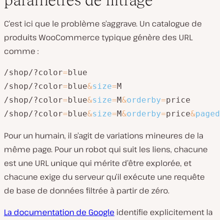
C’est ici que le problème s’aggrave. Un catalogue de
produits WooCommerce typique génère des URL
comme :
/shop/?color
=
blue

/shop/?color
=
blue
&
size
=
M

/shop/?color
=
blue
&
size
=
M
&
orderby
=
price

/shop/?color
=
blue
&
size
=
M
&
orderby
=
price
&
paged
Pour un humain, il s’agit de variations mineures de la
même page. Pour un robot qui suit les liens, chacune
est une URL unique qui mérite d’être explorée, et
chacune exige du serveur qu’il exécute une requête
de base de données filtrée à partir de zéro.
La documentation de Google
identifie explicitement la