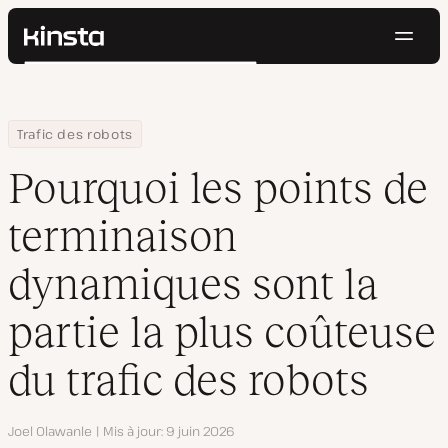
Navig
Kinsta®
Rechercher
Plateforme
Solutions
Connexion
Essayer gratuitement
Home
Centre de ressources
Blog
Pourquoi les points de terminaison dynamiques sont la partie la
Trafic des robots
Prix
Ressources
Pourquoi les points de
Contact
terminaison
dynamiques sont la
partie la plus coûteuse
du trafic des robots
Auteur
Joel Olawanle
Mis à jour
9 juin 2026