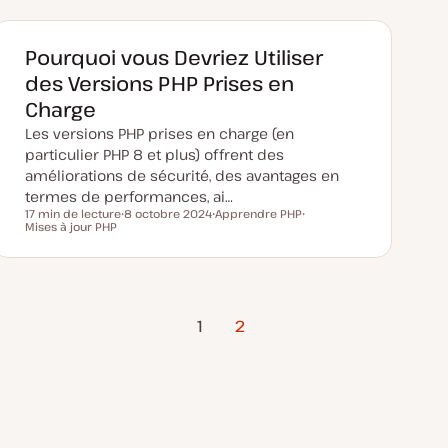
d
t
t
e
m
i
Pourquoi vous Devriez Utiliser
s
e
des Versions PHP Prises en
à
j
Charge
o
u
Les versions PHP prises en charge (en
r
particulier PHP 8 et plus) offrent des
améliorations de sécurité, des avantages en
termes de performances, ai…
17 min de lecture
8 octobre 2024
Apprendre PHP
Temps de lecture
Mises à jour PHP
D
S
S
a
u
u
t
j
j
e
e
e
d
t
t
e
m
Page
i
1
2
s
précédente
e
à
j
o
u
r