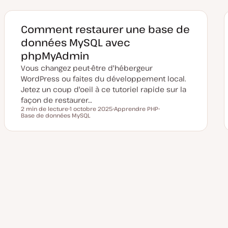
d
t
t
e
m
i
Comment restaurer une base de
s
e
données MySQL avec
à
j
phpMyAdmin
o
u
Vous changez peut-être d'hébergeur
r
WordPress ou faites du développement local.
Jetez un coup d'oeil à ce tutoriel rapide sur la
façon de restaurer…
2 min de lecture
1 octobre 2025
Apprendre PHP
Temps de lecture
Base de données MySQL
D
S
S
a
u
u
t
j
j
e
e
e
d
t
t
e
m
Pagination
i
s
e
des
à
j
o
u
publications
r