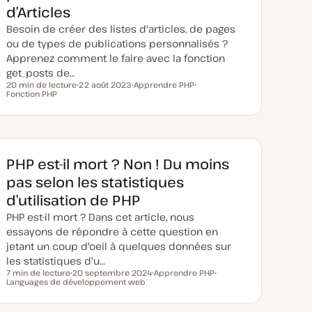
d’Articles
Besoin de créer des listes d'articles, de pages
ou de types de publications personnalisés ?
Apprenez comment le faire avec la fonction
get_posts de…
20 min de lecture
22 août 2023
Apprendre PHP
Temps de lecture
Fonction PHP
D
S
S
a
u
u
t
j
j
e
e
e
d
t
t
e
m
i
PHP est-il mort ? Non ! Du moins
s
e
pas selon les statistiques
à
j
d’utilisation de PHP
o
u
PHP est-il mort ? Dans cet article, nous
r
essayons de répondre à cette question en
jetant un coup d'oeil à quelques données sur
les statistiques d'u…
7 min de lecture
20 septembre 2024
Apprendre PHP
Temps de lecture
Languages de développement web
D
S
S
a
u
u
t
j
j
e
e
e