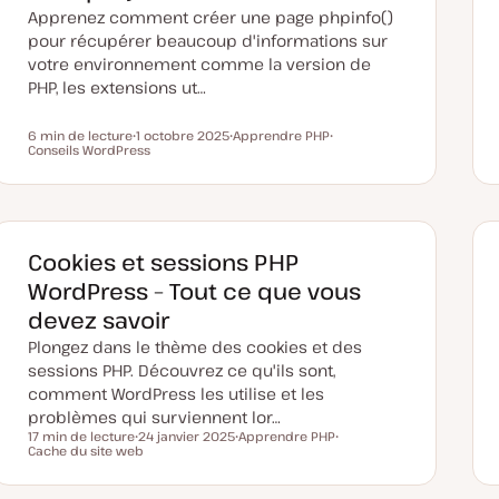
Apprenez comment créer une page phpinfo()
pour récupérer beaucoup d'informations sur
votre environnement comme la version de
PHP, les extensions ut…
6 min de lecture
1 octobre 2025
Apprendre PHP
Temps de lecture
Conseils WordPress
D
S
S
a
u
u
t
j
j
e
e
e
d
t
t
e
m
i
Cookies et sessions PHP
s
e
WordPress – Tout ce que vous
à
j
devez savoir
o
u
Plongez dans le thème des cookies et des
r
sessions PHP. Découvrez ce qu'ils sont,
comment WordPress les utilise et les
problèmes qui surviennent lor…
17 min de lecture
24 janvier 2025
Apprendre PHP
Temps de lecture
Cache du site web
D
S
S
a
u
u
t
j
j
e
e
e