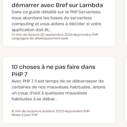
démarrer avec Bref sur Lambda
Dans ce guide détaillé sur le PHP Serverless,
nous abordons les bases du serverless
computing et vous aidons à décider si votre
application doit êt…
13 min de lecture
20 septembre 2024
Apprendre PHP
Temps de lecture
Languages de développement web
D
S
S
a
u
u
t
j
j
e
e
e
d
t
t
e
m
i
10 choses à ne pas faire dans
s
e
PHP 7
à
j
Avec PHP 7, il est temps de se débarrasser de
o
u
certaines de nos mauvaises habitudes. Jetons
r
un coup d'oeil à quelques mauvaises
habitudes à se débar…
8 min de lecture
4 octobre 2023
Apprendre PHP
Temps de lecture
Mises à jour PHP
D
S
S
a
u
u
t
j
j
e
e
e