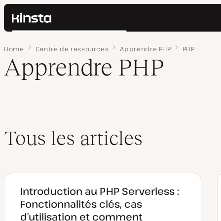
Kinsta®
Rechercher
Plateforme
Home
Page 2
Centre de ressources
Apprendre PHP
PHP
Solutions
Connexion
Apprendre PHP
Prix
Ressources
Contact
Tous les articles
Introduction au PHP Serverless :
Fonctionnalités clés, cas
d’utilisation et comment