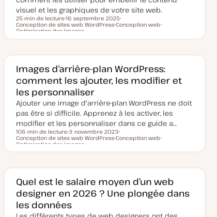
u
visuel et les graphiques de votre site web.
r
25 min de lecture
16 septembre 2025
Conception de sites web WordPress
D
Conception web
S
Temps de lecture
Optimisation des images
a
S
u
S
t
u
j
u
e
j
e
j
d
e
t
e
e
t
t
m
Images d’arrière-plan WordPress:
i
s
comment les ajouter, les modifier et
e
à
les personnaliser
j
o
Ajouter une image d'arrière-plan WordPress ne doit
u
pas être si difficile. Apprenez à les activer, les
r
modifier et les personnaliser dans ce guide a…
106 min de lecture
3 novembre 2023
Conception de sites web WordPress
D
Conception web
S
Temps de lecture
Optimisation des images
a
S
u
S
t
u
j
u
e
j
e
j
d
e
t
e
e
t
t
m
Quel est le salaire moyen d’un web
i
s
designer en 2026 ? Une plongée dans
e
à
les données
j
o
Les différents types de web designers ont des