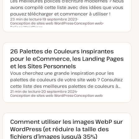
Les meilleures polices d'écriture modernes ? Nous
j
o
avons compilé cette liste avec des idées que vous
u
pouvez télécharger et commencer à utiliser !
r
23 min de lecture
19 septembre 2023
Conception de sites web WordPress
D
Conception web
S
Temps de lecture
Polices WordPress
a
S
u
S
t
u
j
u
e
j
e
j
d
e
t
e
e
t
t
m
26 Palettes de Couleurs Inspirantes
i
s
pour le eCommerce, les Landing Pages
e
à
et les Sites Personnels
j
o
Vous cherchez une grande inspiration pour les
u
palettes de couleurs de votre site web ? Consultez
r
cette liste des meilleures palettes de couleurs à…
21 min de lecture
20 septembre 2024
Temps de lecture
Conception de sites web WordPress
D
Conception web
S
a
S
u
t
u
j
e
j
e
d
e
t
e
t
m
Comment utiliser les images WebP sur
i
WordPress (et réduire la taille des
s
e
fichiers d’images jusqu’à 35%)
à