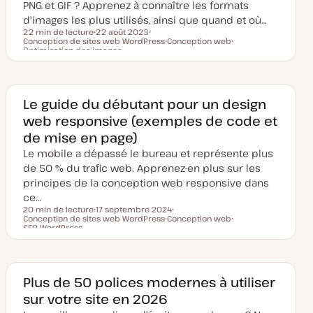
u
PNG et GIF ? Apprenez à connaître les formats
r
d'images les plus utilisés, ainsi que quand et où…
22 min de lecture
22 août 2023
Conception de sites web WordPress
D
S
Conception web
Temps de lecture
Optimisation des images
a
u
S
S
t
j
u
u
e
e
j
j
d
t
e
e
e
t
t
m
Le guide du débutant pour un design
i
s
web responsive (exemples de code et
e
à
de mise en page)
j
o
Le mobile a dépassé le bureau et représente plus
u
de 50 % du trafic web. Apprenez-en plus sur les
r
principes de la conception web responsive dans
ce…
20 min de lecture
17 septembre 2024
Conception de sites web WordPress
D
Conception web
S
Temps de lecture
SEO WordPress
a
S
u
S
t
u
j
u
e
j
e
j
d
e
t
e
e
t
t
m
Plus de 50 polices modernes à utiliser
i
s
sur votre site en 2026
e
à