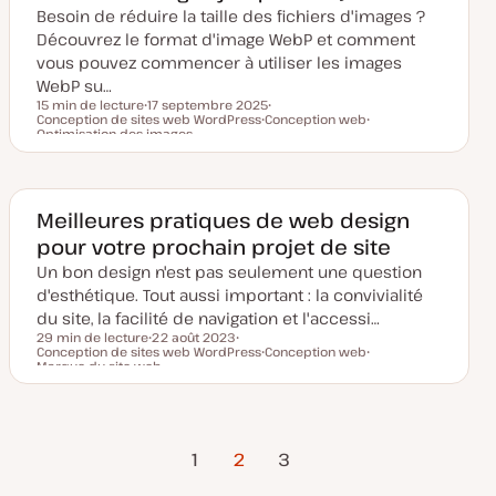
j
Besoin de réduire la taille des fichiers d'images ?
o
u
Découvrez le format d'image WebP et comment
r
vous pouvez commencer à utiliser les images
WebP su…
15 min de lecture
17 septembre 2025
Conception de sites web WordPress
D
Conception web
S
Temps de lecture
Optimisation des images
a
S
u
S
t
u
j
u
e
j
e
j
d
e
t
e
e
t
t
m
Meilleures pratiques de web design
i
s
pour votre prochain projet de site
e
à
Un bon design n'est pas seulement une question
j
o
d'esthétique. Tout aussi important : la convivialité
u
du site, la facilité de navigation et l'accessi…
r
29 min de lecture
22 août 2023
Conception de sites web WordPress
D
S
Conception web
Temps de lecture
Marque du site web
a
u
S
S
t
j
u
u
e
e
j
j
d
t
e
e
e
t
t
m
Page
Page
Pagination
i
1
2
3
s
précédente
suivante
e
à