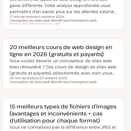
u
gains différents. Cette analyse approfondie vous
r
permettra d'en savoir plus sur les attentes salarial…
17 min de lecture
4 octobre 2024
Conception de sites web WordPress
D
S
Conception web
Temps de lecture
Salaire des développeurs web
a
u
S
S
t
j
u
u
e
e
j
j
d
t
e
e
e
t
t
m
20 meilleurs cours de web design en
i
s
ligne en 2026 (gratuits et payants)
e
à
Vous voulez devenir un concepteur de sites web
j
o
bien rémunéré ? Ces cours de design de sites web
u
(gratuits et payants), sélectionnés avec soin, vous…
r
25 min de lecture
27 octobre 2023
Temps de lecture
Conception de sites web WordPress
D
S
Conception web
a
u
S
t
j
u
e
e
j
d
t
e
e
t
m
15 meilleurs types de fichiers d’images
i
(avantages et inconvénients + cas
s
e
d’utilisation pour chaque format)
à
j
Vous ne connaissez pas la différence entre JPEG et
o