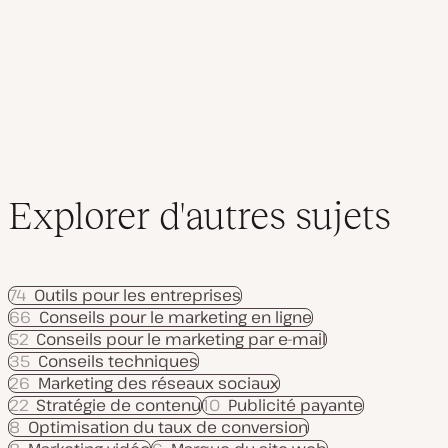
des
j
o
publications
u
r
Explorer d'autres sujets
74
Outils pour les entreprises
66
Conseils pour le marketing en ligne
52
Conseils pour le marketing par e-mail
35
Conseils techniques
26
Marketing des réseaux sociaux
22
Stratégie de contenu
10
Publicité payante
8
Optimisation du taux de conversion