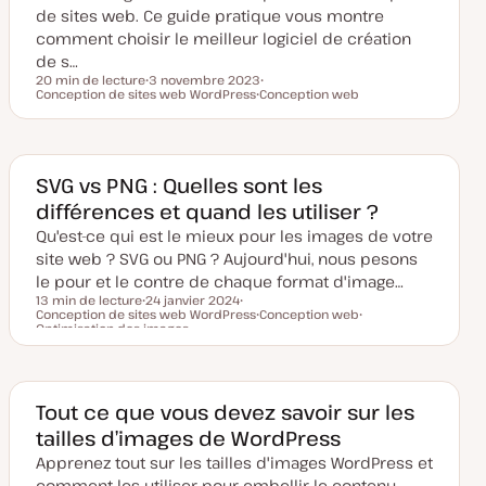
de sites web. Ce guide pratique vous montre
comment choisir le meilleur logiciel de création
de s…
20 min de lecture
3 novembre 2023
Temps de lecture
Conception de sites web WordPress
D
Conception web
S
a
S
u
t
u
j
e
j
e
d
e
t
e
t
m
SVG vs PNG : Quelles sont les
i
différences et quand les utiliser ?
s
e
Qu'est-ce qui est le mieux pour les images de votre
à
j
site web ? SVG ou PNG ? Aujourd'hui, nous pesons
o
u
le pour et le contre de chaque format d'image…
r
13 min de lecture
24 janvier 2024
Conception de sites web WordPress
D
S
Conception web
Temps de lecture
Optimisation des images
a
u
S
S
t
j
u
u
e
e
j
j
d
t
e
e
e
t
t
m
Tout ce que vous devez savoir sur les
i
s
tailles d’images de WordPress
e
à
Apprenez tout sur les tailles d'images WordPress et
j
o
comment les utiliser pour embellir le contenu