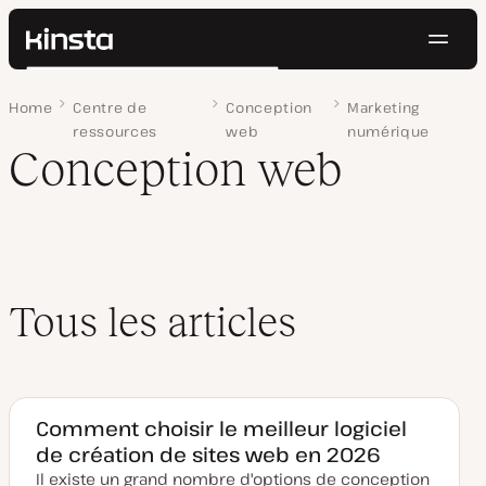
Navig
Kinsta®
Rechercher
Plateforme
Home
Page 2
Centre de
Conception
Marketing
Solutions
Connexion
Essayer gratuitement
ressources
web
numérique
Prix
Conception web
Ressources
Contact
Tous les articles
Comment choisir le meilleur logiciel
de création de sites web en 2026
Il existe un grand nombre d'options de conception