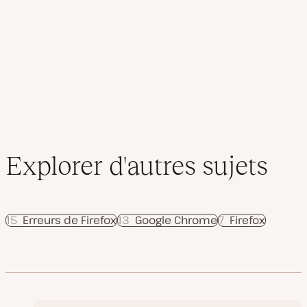
précédente
suivante
s
e
des
à
j
o
publications
u
r
Explorer d'autres sujets
15
Erreurs de Firefox
13
Google Chrome
7
Firefox