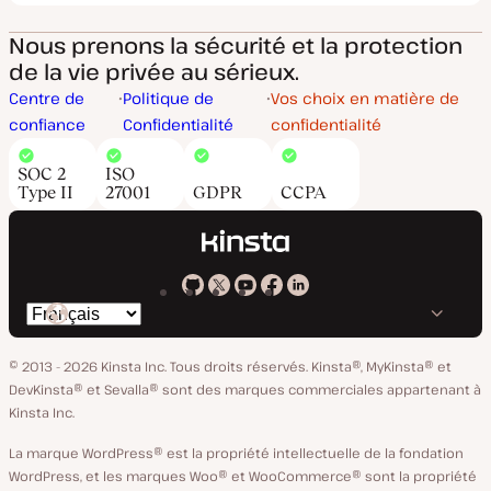
Nous prenons la sécurité et la protection
de la vie privée au sérieux.
Centre de
Politique de
Vos choix en matière de
confiance
Confidentialité
confidentialité
SOC 2
ISO
Type II
27001
GDPR
CCPA
Kinsta
Kinsta
Kinsta
Kinsta
Kinsta
Changer
sur
sur
sur
sur
sur
de
GitHub
X
YouTube
Facebook
LinkedIn
© 2013 - 2026 Kinsta Inc. Tous droits réservés.
Kinsta®, MyKinsta® et
langue
DevKinsta® et Sevalla® sont des marques commerciales appartenant à
Kinsta Inc.
La marque WordPress® est la propriété intellectuelle de la fondation
WordPress, et les marques Woo® et WooCommerce® sont la propriété