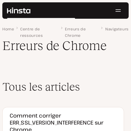
Navig
Kinsta®
Rechercher
Plateforme
Home
Page 2
Centre de
Erreurs de
Navigateurs
Solutions
Connexion
Essayer gratuitement
ressources
Chrome
Prix
Erreurs de Chrome
Ressources
Contact
Tous les articles
Comment corriger
ERR_SSL_VERSION_INTERFERENCE sur
Chrome