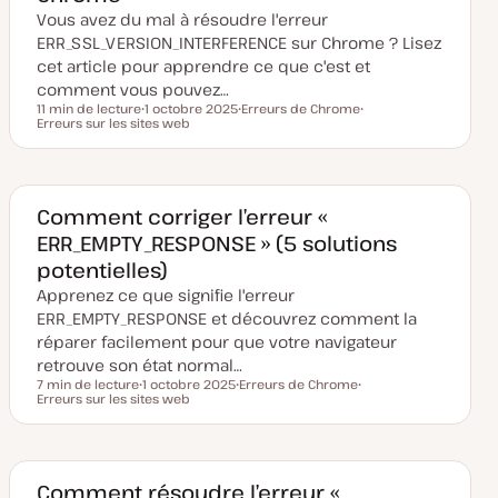
Vous avez du mal à résoudre l'erreur
ERR_SSL_VERSION_INTERFERENCE sur Chrome ? Lisez
cet article pour apprendre ce que c'est et
comment vous pouvez…
11 min de lecture
1 octobre 2025
Erreurs de Chrome
Temps de lecture
Erreurs sur les sites web
D
S
S
a
u
u
t
j
j
e
e
e
d
t
t
e
m
Comment corriger l’erreur «
i
ERR_EMPTY_RESPONSE » (5 solutions
s
e
potentielles)
à
j
Apprenez ce que signifie l'erreur
o
u
ERR_EMPTY_RESPONSE et découvrez comment la
r
réparer facilement pour que votre navigateur
retrouve son état normal…
7 min de lecture
1 octobre 2025
Erreurs de Chrome
Temps de lecture
Erreurs sur les sites web
D
S
S
a
u
u
t
j
j
e
e
e
d
t
t
e
m
Comment résoudre l’erreur «