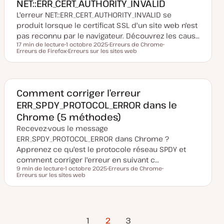
NET::ERR_CERT_AUTHORITY_INVALID
s
e
L'erreur NET::ERR_CERT_AUTHORITY_INVALID se
à
j
produit lorsque le certificat SSL d'un site web n'est
o
u
pas reconnu par le navigateur. Découvrez les caus…
r
17 min de lecture
1 octobre 2025
Erreurs de Chrome
Temps de lecture
Erreurs de Firefox
D
Erreurs sur les sites web
S
S
a
S
u
u
t
u
j
j
e
j
e
e
d
e
t
t
e
t
m
Comment corriger l’erreur
i
ERR_SPDY_PROTOCOL_ERROR dans le
s
e
Chrome (5 méthodes)
à
j
Recevez-vous le message
o
u
ERR_SPDY_PROTOCOL_ERROR dans Chrome ?
r
Apprenez ce qu'est le protocole réseau SPDY et
comment corriger l'erreur en suivant c…
9 min de lecture
1 octobre 2025
Erreurs de Chrome
Temps de lecture
Erreurs sur les sites web
D
S
S
a
u
u
t
j
j
e
e
e
d
t
t
e
Page
Page
Pagination
m
1
2
3
i