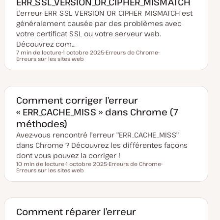
ERR_SSL_VERSION_OR_CIPHER_MISMATCH
e
L'erreur ERR_SSL_VERSION_OR_CIPHER_MISMATCH est
à
j
généralement causée par des problèmes avec
o
u
votre certificat SSL ou votre serveur web.
r
Découvrez com…
7 min de lecture
1 octobre 2025
Erreurs de Chrome
Temps de lecture
Erreurs sur les sites web
D
S
S
a
u
u
t
j
j
e
e
e
d
t
t
e
m
Comment corriger l’erreur
i
« ERR_CACHE_MISS » dans Chrome (7
s
e
méthodes)
à
j
Avez-vous rencontré l'erreur "ERR_CACHE_MISS"
o
u
dans Chrome ? Découvrez les différentes façons
r
dont vous pouvez la corriger !
10 min de lecture
1 octobre 2025
Erreurs de Chrome
Temps de lecture
Erreurs sur les sites web
D
S
S
a
u
u
t
j
j
e
e
e
d
t
t
e
m
Comment réparer l’erreur
i