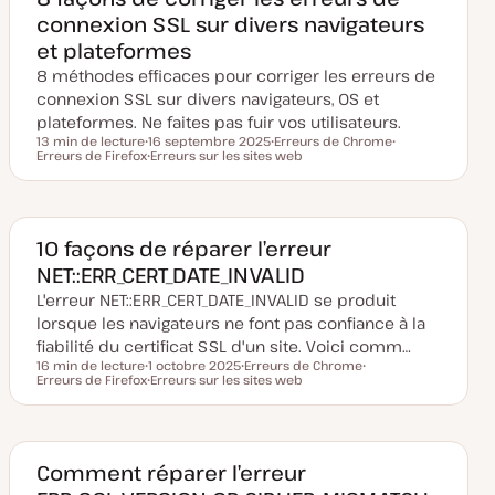
i
connexion SSL sur divers navigateurs
s
e
et plateformes
à
j
8 méthodes efficaces pour corriger les erreurs de
o
u
connexion SSL sur divers navigateurs, OS et
r
plateformes. Ne faites pas fuir vos utilisateurs.
13 min de lecture
16 septembre 2025
Erreurs de Chrome
Temps de lecture
Erreurs de Firefox
D
Erreurs sur les sites web
S
S
a
S
u
u
t
u
j
j
e
j
e
e
d
e
t
t
e
t
m
10 façons de réparer l’erreur
i
NET::ERR_CERT_DATE_INVALID
s
e
L'erreur NET::ERR_CERT_DATE_INVALID se produit
à
j
lorsque les navigateurs ne font pas confiance à la
o
u
fiabilité du certificat SSL d'un site. Voici comm…
r
16 min de lecture
1 octobre 2025
Erreurs de Chrome
Temps de lecture
Erreurs de Firefox
D
Erreurs sur les sites web
S
S
a
S
u
u
t
u
j
j
e
j
e
e
d
e
t
t
e
t
m
Comment réparer l’erreur
i
s