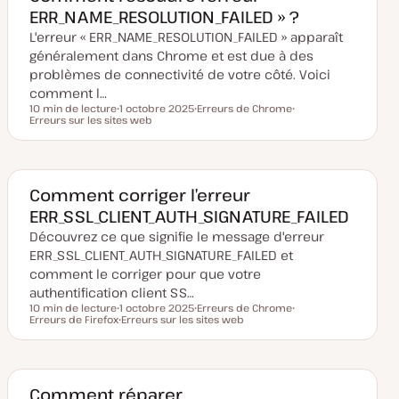
i
ERR_NAME_RESOLUTION_FAILED » ?
s
e
L'erreur « ERR_NAME_RESOLUTION_FAILED » apparaît
à
j
généralement dans Chrome et est due à des
o
u
problèmes de connectivité de votre côté. Voici
r
comment l…
10 min de lecture
1 octobre 2025
Erreurs de Chrome
Temps de lecture
Erreurs sur les sites web
D
S
S
a
u
u
t
j
j
e
e
e
d
t
t
e
m
Comment corriger l’erreur
i
ERR_SSL_CLIENT_AUTH_SIGNATURE_FAILED
s
e
Découvrez ce que signifie le message d'erreur
à
j
ERR_SSL_CLIENT_AUTH_SIGNATURE_FAILED et
o
u
comment le corriger pour que votre
r
authentification client SS…
10 min de lecture
1 octobre 2025
Erreurs de Chrome
Temps de lecture
Erreurs de Firefox
D
Erreurs sur les sites web
S
S
a
S
u
u
t
u
j
j
e
j
e
e
d
e
t
t
e
t
m
Comment réparer