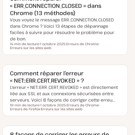
i
« ERR_CONNECTION_CLOSED » dans
s
e
Chrome (13 méthodes)
à
j
Vous voyez le message ERR_CONNECTION_CLOSED
o
u
dans Chrome ? Voici 13 étapes de dépannage
r
faciles à suivre pour résoudre le problème pour
de bon.
14 min de lecture
1 octobre 2025
Erreurs de Chrome
Temps de lecture
Erreurs sur les sites web
D
S
S
a
u
u
t
j
j
e
e
e
d
t
t
e
m
Comment réparer l’erreur
i
« NET::ERR_CERT_REVOKED » ?
s
e
L'erreur « NET::ERR_CERT_REVOKED » est directement
à
j
liée aux SSL et aux connexions sécurisées entre
o
u
serveurs. Voici 8 façons de corriger cette erreu…
r
19 min de lecture
1 octobre 2025
Erreurs de Chrome
Temps de lecture
Erreurs de Firefox
D
Erreurs sur les sites web
S
S
a
S
u
u
t
u
j
j
e
j
e
e
d
e
t
t
e
t
m
8 façons de corriger les erreurs de