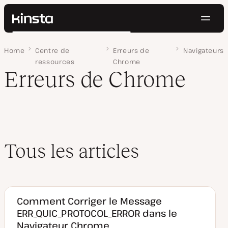
Navig
Kinsta®
Rechercher
Plateforme
Home
Page 3
Centre de
Erreurs de
Navigateurs
Solutions
Connexion
Essayer gratuitement
ressources
Chrome
Prix
Erreurs de Chrome
Ressources
Contact
Tous les articles
Comment Corriger le Message
ERR_QUIC_PROTOCOL_ERROR dans le
Navigateur Chrome