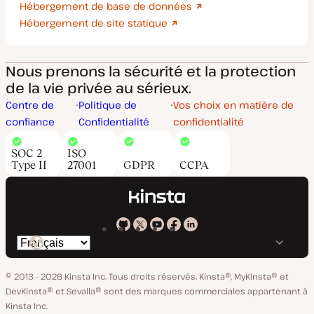
Hébergement de base de données
Hébergement de site statique
Nous prenons la sécurité et la protection
de la vie privée au sérieux.
Centre de
Politique de
Vos choix en matière de
confiance
Confidentialité
confidentialité
SOC 2
ISO
Type II
27001
GDPR
CCPA
Kinsta
Kinsta
Kinsta
Kinsta
Kinsta
Changer
sur
sur
sur
sur
sur
de
GitHub
X
YouTube
Facebook
LinkedIn
© 2013 - 2026 Kinsta Inc. Tous droits réservés.
Kinsta®, MyKinsta® et
langue
DevKinsta® et Sevalla® sont des marques commerciales appartenant à
Kinsta Inc.