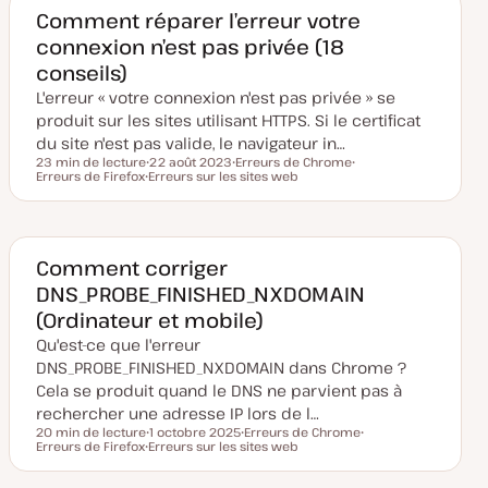
m
Comment réparer l’erreur votre
i
connexion n’est pas privée (18
s
e
conseils)
à
j
L'erreur « votre connexion n'est pas privée » se
o
u
produit sur les sites utilisant HTTPS. Si le certificat
r
du site n'est pas valide, le navigateur in…
23 min de lecture
22 août 2023
Erreurs de Chrome
Temps de lecture
Erreurs de Firefox
D
Erreurs sur les sites web
S
S
S
a
u
u
u
t
j
j
j
e
e
e
e
d
t
t
t
e
m
Comment corriger
i
DNS_PROBE_FINISHED_NXDOMAIN
s
e
(Ordinateur et mobile)
à
j
Qu'est-ce que l'erreur
o
u
DNS_PROBE_FINISHED_NXDOMAIN dans Chrome ?
r
Cela se produit quand le DNS ne parvient pas à
rechercher une adresse IP lors de l…
20 min de lecture
1 octobre 2025
Erreurs de Chrome
Temps de lecture
Erreurs de Firefox
D
Erreurs sur les sites web
S
S
S
a
u
u
u
t
j
j