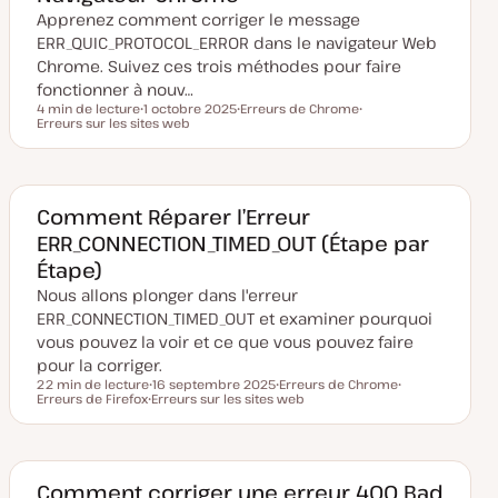
Apprenez comment corriger le message
ERR_QUIC_PROTOCOL_ERROR dans le navigateur Web
Chrome. Suivez ces trois méthodes pour faire
fonctionner à nouv…
4 min de lecture
1 octobre 2025
Erreurs de Chrome
Temps de lecture
Erreurs sur les sites web
D
S
S
a
u
u
t
j
j
e
e
e
d
t
t
e
m
Comment Réparer l’Erreur
i
ERR_CONNECTION_TIMED_OUT (Étape par
s
e
Étape)
à
j
Nous allons plonger dans l'erreur
o
u
ERR_CONNECTION_TIMED_OUT et examiner pourquoi
r
vous pouvez la voir et ce que vous pouvez faire
pour la corriger.
22 min de lecture
16 septembre 2025
Erreurs de Chrome
Temps de lecture
Erreurs de Firefox
D
Erreurs sur les sites web
S
S
S
a
u
u
u
t
j
j
j
e
e
e
e
d
t
t
t
e
m
Comment corriger une erreur 400 Bad