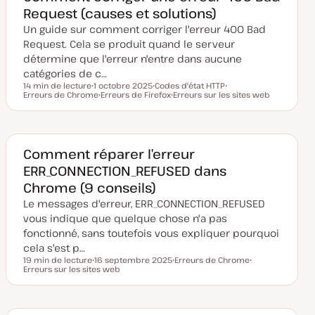
i
Request (causes et solutions)
s
e
Un guide sur comment corriger l'erreur 400 Bad
à
j
Request. Cela se produit quand le serveur
o
u
détermine que l'erreur n'entre dans aucune
r
catégories de c…
14 min de lecture
1 octobre 2025
Codes d'état HTTP
Temps de lecture
Erreurs de Chrome
D
Erreurs de Firefox
S
Erreurs sur les sites web
S
a
S
u
S
u
t
u
j
u
j
e
j
e
j
e
d
e
t
e
t
e
t
t
m
Comment réparer l’erreur
i
ERR_CONNECTION_REFUSED dans
s
e
Chrome (9 conseils)
à
j
Le messages d'erreur, ERR_CONNECTION_REFUSED
o
u
vous indique que quelque chose n'a pas
r
fonctionné, sans toutefois vous expliquer pourquoi
cela s'est p…
19 min de lecture
16 septembre 2025
Erreurs de Chrome
Temps de lecture
Erreurs sur les sites web
D
S
S
a
u
u
t
j
j
e
e
e
d
t
t
e