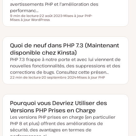
avertissements PHP et l'amélioration des
performanc…
9 min de lecture
22 août 2023
Mises à jour PHP
Temps de lecture
Mises à jour WordPress
D
S
S
a
u
u
t
j
j
e
e
e
d
t
t
e
m
Quoi de neuf dans PHP 7.3 (Maintenant
i
disponible chez Kinsta)
s
e
PHP 7.3 frappe à notre porte et avec lui viennent de
à
j
nouvelles fonctionnalités, des suppressions et des
o
u
corrections de bugs. Consultez cette présen…
r
22 min de lecture
20 septembre 2024
Mises à jour PHP
Temps de lecture
D
S
a
u
t
j
e
e
d
t
e
Pourquoi vous Devriez Utiliser des
m
Versions PHP Prises en Charge
i
s
Les versions PHP prises en charge (en particulier
e
à
PHP 8 et plus) offrent des améliorations de
j
o
sécurité, des avantages en termes de
u