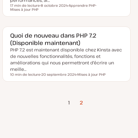
performances, ai…
r
17 min de lecture
8 octobre 2024
Apprendre PHP
Temps de lecture
Mises à jour PHP
D
S
S
a
u
u
t
j
j
e
e
e
d
t
t
e
m
Quoi de nouveau dans PHP 7.2
i
(Disponible maintenant)
s
e
PHP 7.2 est maintenant disponible chez Kinsta avec
à
j
de nouvelles fonctionnalités, fonctions et
o
u
améliorations qui nous permettront d'écrire un
r
meille…
10 min de lecture
20 septembre 2024
Mises à jour PHP
Temps de lecture
D
S
a
u
t
j
e
e
d
t
Page
Pagination
e
1
2
m
précédente
i
s
des
e
à
j
publications
o
u
r