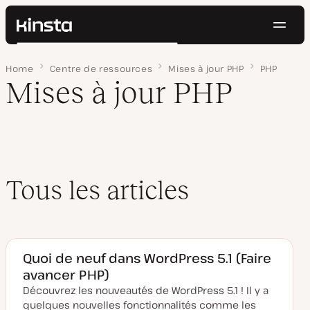
Navig
Kinsta®
Rechercher
Plateforme
Home
Page 2
Centre de ressources
Mises à jour PHP
PHP
Solutions
Connexion
Essayer gratuitement
Mises à jour PHP
Prix
Ressources
Contact
Tous les articles
Quoi de neuf dans WordPress 5.1 (Faire
avancer PHP)
Découvrez les nouveautés de WordPress 5.1 ! Il y a
quelques nouvelles fonctionnalités comme les