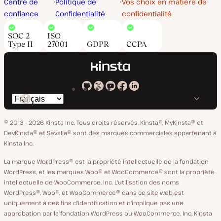
Centre de
Politique de
Vos choix en matière de
confiance
Confidentialité
confidentialité
SOC 2
ISO
Type II
27001
GDPR
CCPA
Kinsta
Kinsta
Kinsta
Kinsta
Kinsta
Changer
sur
sur
sur
sur
sur
de
GitHub
X
YouTube
Facebook
LinkedIn
© 2013 - 2026 Kinsta Inc. Tous droits réservés.
Kinsta®, MyKinsta® et
langue
DevKinsta® et Sevalla® sont des marques commerciales appartenant à
Kinsta Inc.
La marque WordPress® est la propriété intellectuelle de la fondation
WordPress, et les marques Woo® et WooCommerce® sont la propriété
intellectuelle de WooCommerce, Inc. L'utilisation des noms
WordPress®, Woo®, et WooCommerce® dans ce site web est
uniquement à des fins d'identification et n'implique pas une
approbation par la fondation WordPress ou WooCommerce, Inc. Kinsta