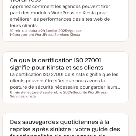
à
Apprenez comment les agences peuvent tirer
j
o
parti des modules WordPress de Kinsta pour
u
améliorer les performances des sites web de
r
leurs clients.
19 min de lecture
24 janvier 2025
Agence
Temps de lecture
Hébergement WordPress
D
Services Kinsta
S
S
a
S
u
u
t
u
j
j
e
j
e
e
d
e
t
t
e
t
m
Ce que la certification ISO 27001
i
signifie pour Kinsta et ses clients
s
e
La certification ISO 27001 de Kinsta signifie que les
à
j
clients peuvent être sûrs que nous avons la
o
u
posture de sécurité nécessaire pour garder leurs…
r
6 min de lecture
3 septembre 2024
Sécurité WordPress
Temps de lecture
Services Kinsta
D
S
S
a
u
u
t
j
j
e
e
e
d
t
t
e
m
Des sauvegardes quotidiennes à la
i
reprise après sinistre : votre guide des
s
e
à