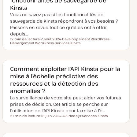
fonctionnalités de sauvegarde de
j
Kinsta
o
u
Vous ne savez pas si les fonctionnalités de
r
sauvegarde de Kinsta répondront à vos besoins ?
Passons en revue tout ce qu'elles ont à offrir,
depuis…
12 min de lecture
2 août 2024
Développement WordPress
Temps de lecture
Hébergement WordPress
D
Services Kinsta
S
S
a
S
u
u
t
u
j
j
e
j
e
e
d
e
t
t
e
t
m
Comment exploiter l’API Kinsta pour la
i
mise à l’échelle prédictive des
s
e
ressources et la détection des
à
j
anomalies ?
o
u
La surveillance de votre site peut aider vos futures
r
prises de décision. Cet article se penche sur
l'utilisation de l'API Kinsta pour la mise à l'é…
19 min de lecture
13 juin 2024
API
Node.js
Services Kinsta
Temps de lecture
D
S
S
S
a
u
u
u
t
j
j
j
e
e
e
e
d
t
t
t