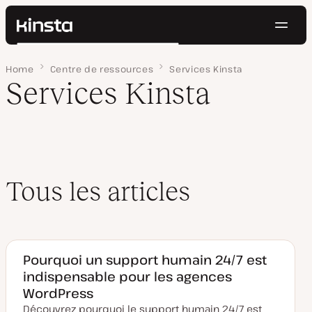
Navig
Kinsta®
Rechercher
Plateforme
Home
Page 2
Centre de ressources
Services Kinsta
Solutions
Connexion
Essayer gratuitement
Services Kinsta
Prix
Ressources
Contact
Tous les articles
Pourquoi un support humain 24/7 est
indispensable pour les agences
WordPress
Découvrez pourquoi le support humain 24/7 est