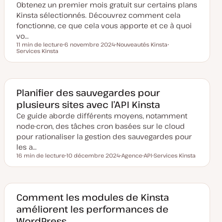
Obtenez un premier mois gratuit sur certains plans
à
j
Kinsta sélectionnés. Découvrez comment cela
o
u
fonctionne, ce que cela vous apporte et ce à quoi
r
vo…
11 min de lecture
6 novembre 2024
Nouveautés Kinsta
Temps de lecture
Services Kinsta
D
S
S
a
u
u
t
j
j
e
e
e
d
t
t
e
m
Planifier des sauvegardes pour
i
plusieurs sites avec l’API Kinsta
s
e
Ce guide aborde différents moyens, notamment
à
j
node-cron, des tâches cron basées sur le cloud
o
u
pour rationaliser la gestion des sauvegardes pour
r
les a…
16 min de lecture
10 décembre 2024
Agence
API
Services Kinsta
Temps de lecture
D
S
S
S
a
u
u
u
t
j
j
j
e
e
e
e
d
t
t
t
e
Comment les modules de Kinsta
m
améliorent les performances de
i
s
WordPress
e