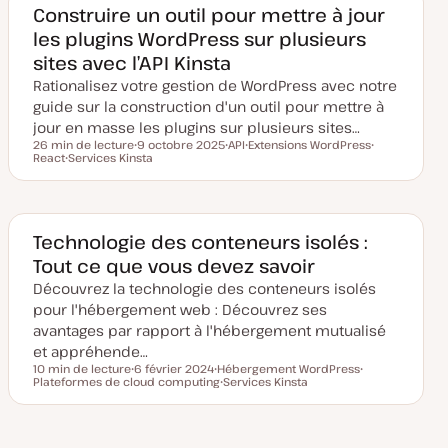
e
Construire un outil pour mettre à jour
m
les plugins WordPress sur plusieurs
i
s
sites avec l’API Kinsta
e
à
Rationalisez votre gestion de WordPress avec notre
j
o
guide sur la construction d'un outil pour mettre à
u
jour en masse les plugins sur plusieurs sites…
r
26 min de lecture
9 octobre 2025
API
Extensions WordPress
Temps de lecture
React
Services Kinsta
D
S
S
S
S
a
u
u
u
u
t
j
j
j
j
e
e
e
e
e
d
t
t
t
t
e
m
Technologie des conteneurs isolés :
i
Tout ce que vous devez savoir
s
e
Découvrez la technologie des conteneurs isolés
à
j
pour l'hébergement web : Découvrez ses
o
u
avantages par rapport à l'hébergement mutualisé
r
et appréhende…
10 min de lecture
6 février 2024
Hébergement WordPress
Temps de lecture
Plateformes de cloud computing
D
S
Services Kinsta
S
a
u
S
u
t
j
u
j
e
e
j
e
d
t
e
t
e
t