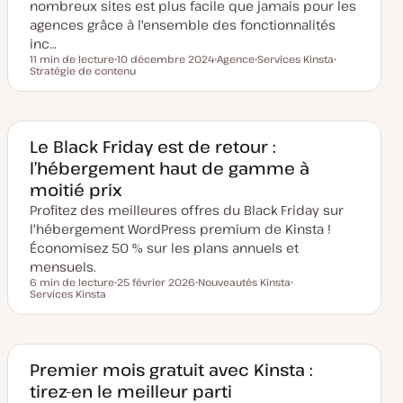
nombreux sites est plus facile que jamais pour les
o
u
agences grâce à l'ensemble des fonctionnalités
r
inc…
11 min de lecture
10 décembre 2024
Agence
Services Kinsta
Temps de lecture
Stratégie de contenu
D
S
S
S
a
u
u
u
t
j
j
j
e
e
e
e
d
t
t
t
e
m
Le Black Friday est de retour :
i
l’hébergement haut de gamme à
s
e
moitié prix
à
j
Profitez des meilleures offres du Black Friday sur
o
u
l'hébergement WordPress premium de Kinsta !
r
Économisez 50 % sur les plans annuels et
mensuels.
6 min de lecture
25 février 2026
Nouveautés Kinsta
Temps de lecture
Services Kinsta
D
S
S
a
u
u
t
j
j
e
e
e
d
t
t
e
m
Premier mois gratuit avec Kinsta :
i
tirez-en le meilleur parti
s
e