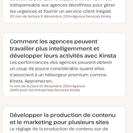
indispensable aux agences WordPress pour gérer
les urgences et fournir un service client inégalé.
20 min de lecture
11 décembre 2024
Agence
Services Kinsta
Temps de lecture
D
S
S
a
u
u
t
j
j
e
e
e
d
t
t
e
Comment les agences peuvent
m
travailler plus intelligemment et
i
s
développer leurs activités avec Kinsta
e
à
Les performances des agences peuvent obtenir
j
o
un coup de pouce considérable quand elles
u
s'associent à un hébergeur premium comme
r
Kinsta. Apprenez-en…
14 min de lecture
10 décembre 2024
Agence
Temps de lecture
Outils pour les entreprises
D
Services Kinsta
S
S
a
S
u
u
t
u
j
j
e
j
e
e
d
e
t
t
e
t
m
Développer la production de contenu
i
et le marketing pour plusieurs sites
s
e
Le réglage de la production de contenu sur de
à
j