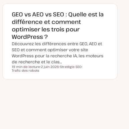
e
e
d
t
e
m
GEO vs AEO vs SEO : Quelle est la
i
s
différence et comment
e
à
optimiser les trois pour
j
o
WordPress ?
u
r
Découvrez les différences entre GEO, AEO et
SEO et comment optimiser votre site
WordPress pour la recherche IA, les moteurs
de recherche et le clas…
19 min de lecture
2 juin 2026
Stratégie SEO
Temps de lecture
Trafic des robots
D
S
S
a
u
u
t
j
j
e
e
e
d
t
t
e
m
i
s
e
à
j
o
u
r