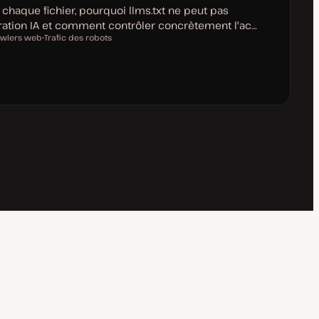
 chaque fichier, pourquoi llms.txt ne peut pas
ration IA et comment contrôler concrètement l'ac…
awlers web
Trafic des robots
S
u
j
e
t