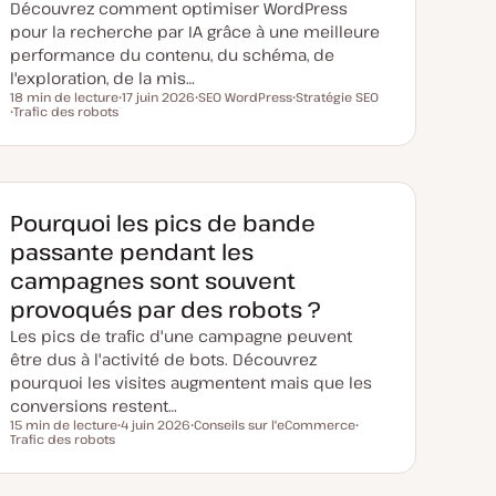
Découvrez comment optimiser WordPress
pour la recherche par IA grâce à une meilleure
performance du contenu, du schéma, de
l'exploration, de la mis…
18 min de lecture
17 juin 2026
SEO WordPress
Stratégie SEO
Temps de lecture
Trafic des robots
D
S
S
S
a
u
u
u
t
j
j
j
e
e
e
e
d
t
t
t
e
m
i
Pourquoi les pics de bande
s
e
passante pendant les
à
j
campagnes sont souvent
o
u
provoqués par des robots ?
r
Les pics de trafic d'une campagne peuvent
être dus à l'activité de bots. Découvrez
pourquoi les visites augmentent mais que les
conversions restent…
15 min de lecture
4 juin 2026
Conseils sur l'eCommerce
Temps de lecture
Trafic des robots
D
S
S
a
u
u
t
j
j
e
e
e