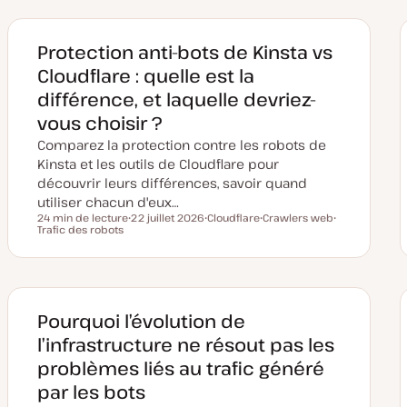
Protection anti-bots de Kinsta vs
Cloudflare : quelle est la
différence, et laquelle devriez-
vous choisir ?
Comparez la protection contre les robots de
Kinsta et les outils de Cloudflare pour
découvrir leurs différences, savoir quand
utiliser chacun d'eux…
24 min de lecture
22 juillet 2026
Cloudflare
Crawlers web
Temps de lecture
Trafic des robots
D
S
S
S
a
u
u
u
t
j
j
j
e
e
e
e
d
t
t
t
e
m
i
Pourquoi l’évolution de
s
e
l’infrastructure ne résout pas les
à
j
problèmes liés au trafic généré
o
u
par les bots
r