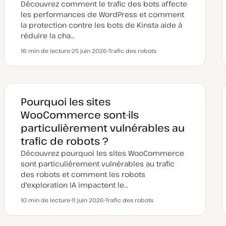
Découvrez comment le trafic des bots affecte
les performances de WordPress et comment
la protection contre les bots de Kinsta aide à
réduire la cha…
16 min de lecture
25 juin 2026
Trafic des robots
Temps de lecture
D
S
a
u
t
j
e
e
d
t
e
m
Pourquoi les sites
i
s
WooCommerce sont-ils
e
à
particulièrement vulnérables au
j
o
trafic de robots ?
u
r
Découvrez pourquoi les sites WooCommerce
sont particulièrement vulnérables au trafic
des robots et comment les robots
d'exploration IA impactent le…
10 min de lecture
11 juin 2026
Trafic des robots
Temps de lecture
D
S
a
u
t
j