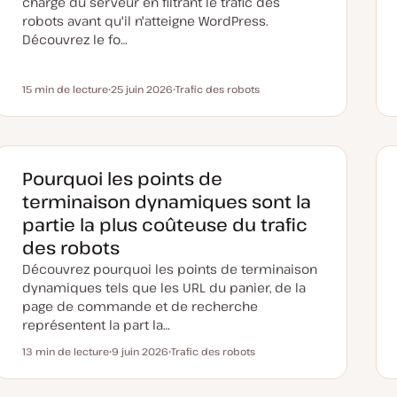
charge du serveur en filtrant le trafic des
robots avant qu'il n'atteigne WordPress.
Découvrez le fo…
15 min de lecture
25 juin 2026
Trafic des robots
Temps de lecture
D
S
a
u
t
j
e
e
d
t
e
m
Pourquoi les points de
i
s
terminaison dynamiques sont la
e
à
partie la plus coûteuse du trafic
j
o
des robots
u
r
Découvrez pourquoi les points de terminaison
dynamiques tels que les URL du panier, de la
page de commande et de recherche
représentent la part la…
13 min de lecture
9 juin 2026
Trafic des robots
Temps de lecture
D
S
a
u
t
j