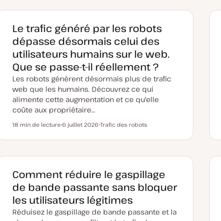
Le trafic généré par les robots
dépasse désormais celui des
utilisateurs humains sur le web.
Que se passe-t-il réellement ?
Les robots génèrent désormais plus de trafic
web que les humains. Découvrez ce qui
alimente cette augmentation et ce qu'elle
coûte aux propriétaire…
18 min de lecture
6 juillet 2026
Trafic des robots
Temps de lecture
D
S
a
u
t
j
e
e
d
t
e
m
Comment réduire le gaspillage
i
s
de bande passante sans bloquer
e
à
les utilisateurs légitimes
j
o
Réduisez le gaspillage de bande passante et la
u
r