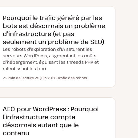
Pourquoi le trafic généré par les
bots est désormais un problème
d’infrastructure (et pas
seulement un problème de SEO)
Les robots d'exploration d'IA saturent les
serveurs WordPress, augmentant les coûts
d'hébergement, épuisant les threads PHP et
ralentissant les bou…
22 min de lecture
29 juin 2026
Trafic des robots
Temps de lecture
D
S
a
u
t
j
e
e
d
t
e
m
AEO pour WordPress : Pourquoi
i
s
l’infrastructure compte
e
à
désormais autant que le
j
o
contenu
u
r