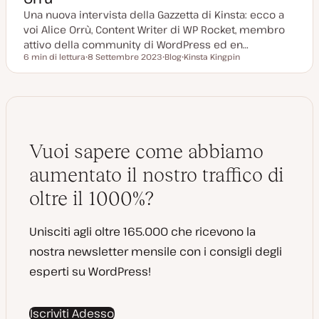
Una nuova intervista della Gazzetta di Kinsta: ecco a
voi Alice Orrù, Content Writer di WP Rocket, membro
attivo della community di WordPress ed en…
6 min di lettura
8 Settembre 2023
Blog
Kinsta Kingpin
Tempo di lettura
D
P
A
a
o
r
t
s
g
a
t
o
a
t
m
g
y
e
g
p
n
i
e
t
o
o
Vuoi sapere come abbiamo
r
n
a
aumentato il nostro traffico di
t
a
oltre il 1000%?
Unisciti agli oltre 165.000 che ricevono la
nostra newsletter mensile con i consigli degli
esperti su WordPress!
Iscriviti Adesso