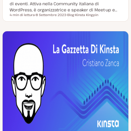
di eventi. Attiva nella Community italiana di
WordPress, è organizzatrice e speaker di Meet-up e…
4 min di lettura
8 Settembre 2023
Blog
Kinsta Kingpin
Tempo di lettura
D
P
A
a
o
r
t
s
g
a
t
o
a
t
m
g
y
e
g
p
n
i
e
t
o
o
r
n
a
t
a