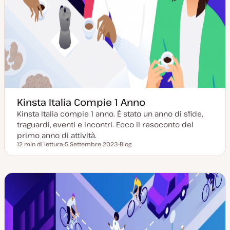
Kinsta Italia Compie 1 Anno
Kinsta Italia compie 1 anno. È stato un anno di sfide,
traguardi, eventi e incontri. Ecco il resoconto del
primo anno di attività.
12 min di lettura
5 Settembre 2023
Blog
Tempo di lettura
D
P
a
o
t
s
a
t
a
t
g
y
g
p
i
e
o
r
n
a