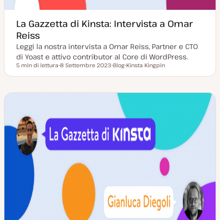
La Gazzetta di Kinsta: Intervista a Omar
Reiss
Leggi la nostra intervista a Omar Reiss, Partner e CTO
di Yoast e attivo contributor al Core di WordPress.
5 min di lettura
8 Settembre 2023
Blog
Kinsta Kingpin
Tempo di lettura
D
P
A
a
o
r
t
s
g
a
t
o
a
t
m
g
y
e
g
p
n
i
e
t
o
o
r
n
a
t
a