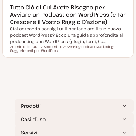
Tutto Ciò di Cui Avete Bisogno per
Avviare un Podcast con WordPress (e Far
Crescere il Vostro Raggio D’azione)
Stai cercando consigli utili per lanciare il tuo nuovo
podcast WordPress? Ecco una guida approfondita al
podcasting con WordPress (plugin, temi, ho…
29 min di lettura
12 Settembre 2023
Blog
Podcast Marketing
Tempo di lettura
Suggerimenti per WordPress
D
P
A
A
a
o
r
r
t
s
g
g
a
t
o
o
a
t
m
m
g
y
e
e
g
p
n
n
i
e
t
t
o
o
o
r
n
a
t
a
Prodotti
Casi d’uso
Servizi