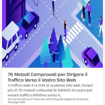
t
a
76 Metodi Comprovati per Dirigere il
Traffico Verso il Vostro Sito Web
Il traffico web è la linfa di qualsiasi sito web. Scopri
più di 70 metodi collaudati (e fattibili) da usare per
inviare traffico effettivo verso il…
63 min di lettura
2 Febbraio 2023
Blog
Strategia di Contenuti
Tempo di lettura
Strategia SEO
D
P
A
A