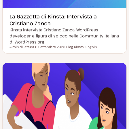
La Gazzetta di Kinsta: Intervista a
Cristiano Zanca
Kinsta intervista Cristiano Zanca, WordPress
developer e figura di spicco nella Community italiana
di WordPress.org
4 min di lettura
8 Settembre 2023
Blog
Kinsta Kingpin
Tempo di lettura
D
P
A
a
o
r
t
s
g
a
t
o
a
t
m
g
y
e
g
p
n
i
e
t
o
o
r
n
a
t
a