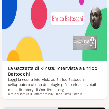
La Gazzetta di Kinsta: Intervista a Enrico
Battocchi
Leggi la nostra intervista ad Enrico Battocchi,
sviluppatore di uno dei plugin più scaricati e votati
della directory di WordPress.org.
6 min di lettura
8 Settembre 2023
Blog
Kinsta Kingpin
Tempo di lettura
D
P
A
a
o
r
t
s
g
a
t
o