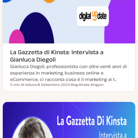
La Gazzetta di Kinsta: Intervista a
Gianluca Diegoli
Gianluca Diegoli, professionista con oltre venti anni di
esperienza in marketing, business online e
eCommerce, ci racconta cosa è il marketing ai t…
5 min di lettura
8 Settembre 2023
Blog
Kinsta Kingpin
Tempo di lettura
D
P
A
a
o
r
t
s
g
a
t
o
a
t
m
g
y
e
g
p
n
i
e
t
o
o
r
n
a
t