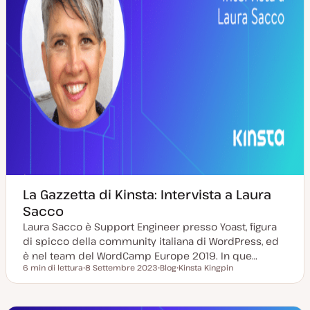
a
La Gazzetta di Kinsta: Intervista a Laura
Sacco
Laura Sacco è Support Engineer presso Yoast, figura
di spicco della community italiana di WordPress, ed
è nel team del WordCamp Europe 2019. In que…
6 min di lettura
8 Settembre 2023
Blog
Kinsta Kingpin
Tempo di lettura
D
P
A
a
o
r
t
s
g
a
t
o