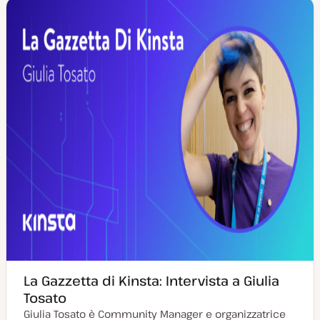
a
t
m
g
y
e
g
p
n
i
e
t
o
o
r
n
a
t
a
La Gazzetta di Kinsta: Intervista a Giulia
Tosato
Giulia Tosato è Community Manager e organizzatrice