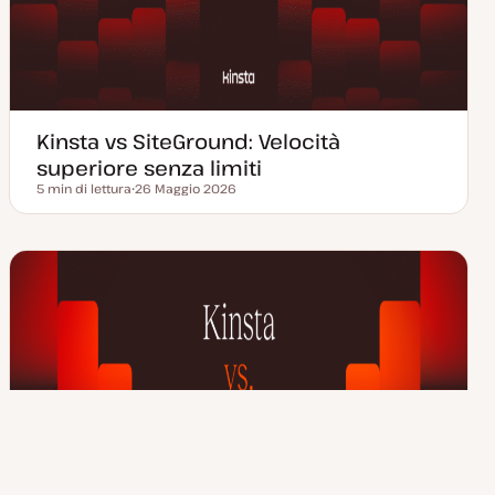
Kinsta vs SiteGround: Velocità
superiore senza limiti
5 min di lettura
26 Maggio 2026
Tempo di lettura
D
a
t
a
a
g
g
i
o
r
n
a
t
a