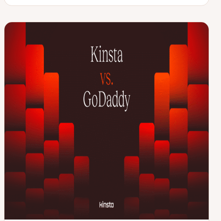
D
a
t
a
a
g
g
i
o
r
n
a
t
a