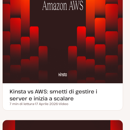
a
t
o
Kinsta vs AWS: smetti di gestire i
server e inizia a scalare
7 min di lettura
17 Aprile 2026
Video
Tempo di lettura
D
T
a
i
t
p
a
o
a
d
g
i