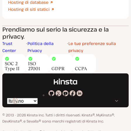
Hosting di database
Hosting di siti statici
Prendiamo sul serio la sicurezza e la
privacy.
Trust
Politica della
Le tue preferenze sulla
Center
Privacy
privacy
SOC 2
ISO
Type II
27001
GDPR
CCPA
Kinsta
Kinsta
Kinsta
Kinsta
Kinsta
Cambia
su
su
su
su
su
lingua
GitHub
X
YouTube
Facebook
LinkedIn
© 2013 - 2026 Kinsta Inc. Tutti i diritti riservati.
Kinsta®, MyKinsta®,
DevKinsta®, e Sevalla® sono marchi registrati di Kinsta Inc.