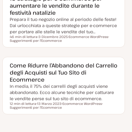
aumentare le vendite durante le
festività natalizie
Prepara il tuo negozio online al periodo delle feste!
Dai un'occhiata a queste strategie per e-commerce
per portare alle stelle le vendite del tuo…
46 min di lettura
3 Dicembre 2025
Ecommerce WordPress
Tempo di lettura
Suggerimenti per l'Ecommerce
D
A
A
a
r
r
t
g
g
a
o
o
a
m
m
g
e
e
g
n
n
Come Ridurre l’Abbandono del Carrello
i
t
t
degli Acquisti sul Tuo Sito di
o
o
o
r
Ecommerce
n
a
In media, il 75% dei carrelli degli acquisti viene
t
a
abbandonato. Ecco alcune tecniche per catturare
le vendite perse sul tuo sito di ecommerce.
12 min di lettura
13 Marzo 2023
Ecommerce WordPress
Tempo di lettura
Suggerimenti per l'Ecommerce
D
A
A
a
r
r
t
g
g
a
o
o
a
m
m
g
e
e
Pagina
g
n
n