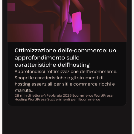
Ottimizzazione dell’e-commerce: un
approfondimento sulle
caratteristiche dell’hosting
Approfondisci l'ottimizzazione dell'e-commerce.
Scopri le caratteristiche e gli strumenti di
hosting essenziali per siti e-commerce ricchi e
manute…
28 min di lettura
4 Febbraio 2025
Ecommerce WordPress
Tempo di lettura
Hosting WordPress
D
Suggerimenti per l'Ecommerce
A
A
a
A
r
r
t
r
g
g
a
g
o
o
a
o
m
m
g
m
e
e
g
e
n
n
i
n
t
t
o
t
o
o