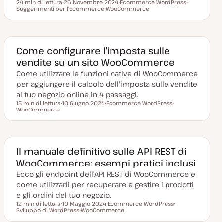
24 min di lettura
26 Novembre 2024
Ecommerce WordPress
Tempo di lettura
Suggerimenti per l'Ecommerce
D
WooCommerce
A
A
a
A
r
r
t
r
g
g
a
g
o
o
a
o
m
m
g
m
e
e
g
e
n
n
Come configurare l’imposta sulle
i
n
t
t
vendite su un sito WooCommerce
o
t
o
o
r
o
Come utilizzare le funzioni native di WooCommerce
n
a
per aggiungere il calcolo dell'imposta sulle vendite
t
a
al tuo negozio online in 4 passaggi.
15 min di lettura
10 Giugno 2024
Ecommerce WordPress
Tempo di lettura
WooCommerce
D
A
A
a
r
r
t
g
g
a
o
o
a
m
m
g
e
e
g
n
n
Il manuale definitivo sulle API REST di
i
t
t
WooCommerce: esempi pratici inclusi
o
o
o
r
Ecco gli endpoint dell'API REST di WooCommerce e
n
a
come utilizzarli per recuperare e gestire i prodotti
t
a
e gli ordini del tuo negozio.
12 min di lettura
10 Maggio 2024
Ecommerce WordPress
Tempo di lettura
Sviluppo di WordPress
D
WooCommerce
A
A
a
A
r
r