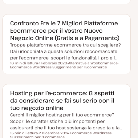
a
A
r
r
t
r
g
g
a
g
o
o
a
o
m
m
g
m
e
e
g
e
n
n
Confronto Fra le 7 Migliori Piattaforme
i
n
t
t
Ecommerce per il Vostro Nuovo
o
t
o
o
r
o
Negozio Online (Gratis e a Pagamento)
n
a
Troppe piattaforme ecommerce tra cui scegliere?
t
a
Dai un'occhiata a queste soluzioni raccomandate
per l'ecommerce: scopri le funzionalità, i pro e i…
16 min di lettura
1 Febbraio 2023
Alternative a WooCommerce
Tempo di lettura
Ecommerce WordPress
D
Suggerimenti per l'Ecommerce
A
A
a
A
r
r
t
r
g
g
a
g
o
o
a
o
m
m
g
m
e
e
g
e
n
n
Hosting per l’e-commerce: 8 aspetti
i
n
t
t
da considerare se fai sul serio con il
o
t
o
o
r
o
tuo negozio online
n
a
Cerchi il miglior hosting per il tuo ecommerce?
t
a
Scopri le caratteristiche più importanti per
assicurarti che il tuo host sostenga la crescita e la…
15 min di lettura
2 Dicembre 2024
Ecommerce WordPress
Tempo di lettura
Suggerimenti per l'Ecommerce
D
A
A