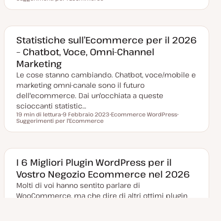
a
r
r
t
g
g
a
o
o
a
m
m
g
e
e
g
n
n
Statistiche sull’Ecommerce per il 2026
i
t
t
– Chatbot, Voce, Omni-Channel
o
o
o
r
Marketing
n
a
Le cose stanno cambiando. Chatbot, voce/mobile e
t
a
marketing omni-canale sono il futuro
dell'ecommerce. Dai un'occhiata a queste
scioccanti statistic…
19 min di lettura
9 Febbraio 2023
Ecommerce WordPress
Tempo di lettura
Suggerimenti per l'Ecommerce
D
A
A
a
r
r
t
g
g
a
o
o
a
m
m
g
e
e
g
n
n
I 6 Migliori Plugin WordPress per il
i
t
t
Vostro Negozio Ecommerce nel 2026
o
o
o
r
Molti di voi hanno sentito parlare di
n
a
WooCommerce, ma che dire di altri ottimi plugin
t
a
WordPress per l'ecommerce? In questo articolo
parliamo di tutti.