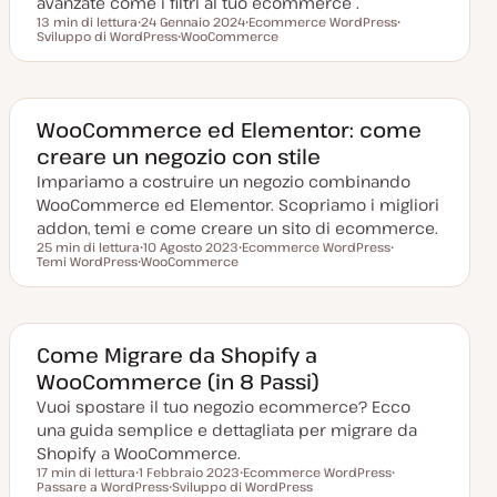
avanzate come i filtri al tuo ecommerce .
13 min di lettura
24 Gennaio 2024
Ecommerce WordPress
Tempo di lettura
Sviluppo di WordPress
D
WooCommerce
A
A
a
A
r
r
t
r
g
g
a
g
o
o
a
o
m
m
g
m
e
e
g
e
n
n
WooCommerce ed Elementor: come
i
n
t
t
creare un negozio con stile
o
t
o
o
r
o
Impariamo a costruire un negozio combinando
n
a
WooCommerce ed Elementor. Scopriamo i migliori
t
a
addon, temi e come creare un sito di ecommerce.
25 min di lettura
10 Agosto 2023
Ecommerce WordPress
Tempo di lettura
Temi WordPress
D
WooCommerce
A
A
A
a
r
r
r
t
g
g
g
a
o
o
o
a
m
m
m
g
e
e
e
g
n
n
Come Migrare da Shopify a
n
i
t
t
WooCommerce (in 8 Passi)
t
o
o
o
o
r
Vuoi spostare il tuo negozio ecommerce? Ecco
n
a
una guida semplice e dettagliata per migrare da
t
a
Shopify a WooCommerce.
17 min di lettura
1 Febbraio 2023
Ecommerce WordPress
Tempo di lettura
Passare a WordPress
D
Sviluppo di WordPress
A
A