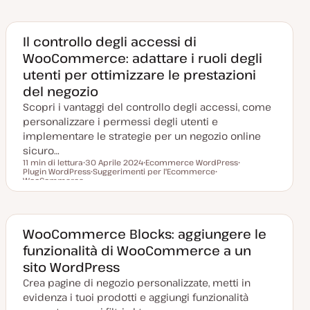
t
r
g
g
a
g
o
o
a
o
m
m
g
m
e
e
g
e
n
n
Il controllo degli accessi di
i
n
t
t
WooCommerce: adattare i ruoli degli
o
t
o
o
r
o
utenti per ottimizzare le prestazioni
n
a
del negozio
t
a
Scopri i vantaggi del controllo degli accessi, come
personalizzare i permessi degli utenti e
implementare le strategie per un negozio online
sicuro…
11 min di lettura
30 Aprile 2024
Ecommerce WordPress
Plugin WordPress
D
Suggerimenti per l'Ecommerce
A
A
Tempo di lettura
WooCommerce
a
A
r
A
r
t
r
g
r
g
a
g
o
g
o
a
o
m
o
m
g
m
e
m
e
g
e
n
e
n
WooCommerce Blocks: aggiungere le
i
n
t
n
t
o
t
o
t
o
funzionalità di WooCommerce a un
r
o
o
n
sito WordPress
a
t
Crea pagine di negozio personalizzate, metti in
a
evidenza i tuoi prodotti e aggiungi funzionalità