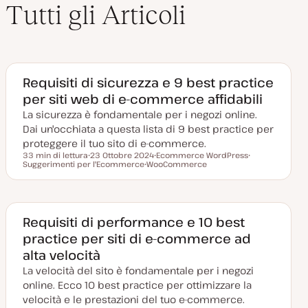
Tutti gli Articoli
Requisiti di sicurezza e 9 best practice
per siti web di e-commerce affidabili
La sicurezza è fondamentale per i negozi online.
Dai un'occhiata a questa lista di 9 best practice per
proteggere il tuo sito di e-commerce.
33 min di lettura
23 Ottobre 2024
Ecommerce WordPress
Tempo di lettura
Suggerimenti per l'Ecommerce
D
WooCommerce
A
A
a
A
r
r
t
r
g
g
a
g
o
o
a
o
m
m
g
m
e
e
g
e
n
n
Requisiti di performance e 10 best
i
n
t
t
practice per siti di e-commerce ad
o
t
o
o
r
o
alta velocità
n
a
La velocità del sito è fondamentale per i negozi
t
a
online. Ecco 10 best practice per ottimizzare la
velocità e le prestazioni del tuo e-commerce.