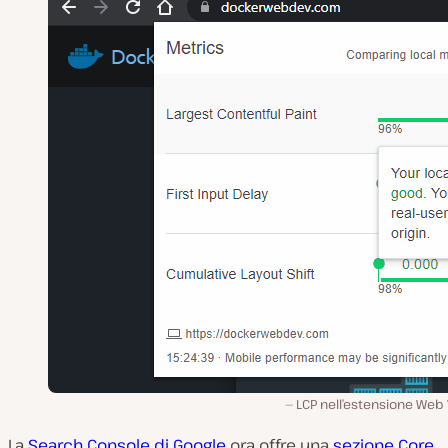
LCP nell’estensione Web 
La
Search Console di Google
ora offre una
sezione Core