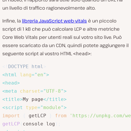
un livello di traffico ragionevolmente alto.
Infine, la
libreria JavaScript web-vitals
è un piccolo
script di 1 kB che può calcolare LCP e altre metriche
Core Web Vitals per utenti reali sul votro sito live. Può
essere scaricato da un CDN, quindi potete aggiungere il
seguente script al vostro HTML
:
<head>
<!
DOCTYPE
html
>
<
html
lang
=
"
en
"
>
<
head
>
<
meta
charset
=
"
UTF-8
"
>
<
title
>
My page
</
title
>
<
script
type
=
"
module
"
>
import
{
 getLCP 
}
from
'https://unpkg.com/we
getLCP
(
console
.
log
)
;