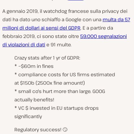
A gennaio 2019, il watchdog francese sulla privacy dei
dati ha dato uno schiaffo a Google con una
multa da 57
milioni di dollari ai sensi del GDPR
. E a partire da
febbraio 2019, ci sono state oltre
59.000 segnalazioni
di violazioni di dati
e 91 multe.
Crazy stats after 1 yr of GDPR:
* ~$60m in fines
* compliance costs for US firms estimated
at $150b (2500x fine amount!)
* small co's hurt more than large. GOOG
actually benefits!
* VC $ invested in EU startups drops
significantly
Regulatory success! 🙄