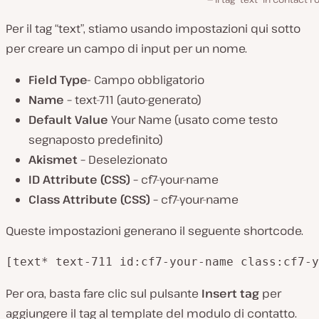
Per il tag “text”, stiamo usando impostazioni qui sotto
per creare un campo di input per un nome.
Field Type-
Campo obbligatorio
Name –
text-711 (auto-generato)
Default Value
Your Name (usato come testo
segnaposto predefinito)
Akismet –
Deselezionato
ID Attribute (CSS) –
cf7-your-name
Class Attribute (CSS) –
cf7-your-name
Queste impostazioni generano il seguente shortcode.
[text* text-711 id:cf7-your-name class:cf7-y
Per ora, basta fare clic sul pulsante
Insert tag
per
aggiungere il tag al template del modulo di contatto.