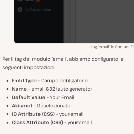
Il tag “email” in Contact F
Per il tag del modulo “email”, abbiamo configurato le
seguenti impostazioni.
Field Type –
Campo obbligatorio
Name –
email-632 (auto-generato)
Default Value
–
Your Email
Akismet –
Deselezionato.
ID Attribute (CSS) –
your-email
Class Attribute (CSS) –
your-email