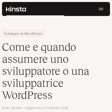
Navig
Kinsta®
Cerca
Piattaforma
Soluzioni
Accedi
Prova gratis
Home
Centro Risorse
Blog
Come e quando assumere uno sviluppatore o una sviluppatrice
Sviluppo di WordPress
Prezzi
Risorse
Come e quando
Contatti
assumere uno
sviluppatore o una
sviluppatrice
WordPress
Autore
Brian Jackson
Aggiornato
3 Febbraio 2026