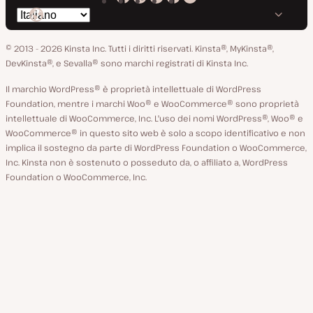
Kinsta
Kinsta
Kinsta
Kinsta
Kinsta
Cambia
su
su
su
su
su
lingua
GitHub
X
YouTube
Facebook
LinkedIn
© 2013 - 2026 Kinsta Inc. Tutti i diritti riservati.
Kinsta®, MyKinsta®,
DevKinsta®, e Sevalla® sono marchi registrati di Kinsta Inc.
Il marchio WordPress® è proprietà intellettuale di WordPress
Foundation, mentre i marchi Woo® e WooCommerce® sono proprietà
intellettuale di WooCommerce, Inc. L'uso dei nomi WordPress®, Woo® e
WooCommerce® in questo sito web è solo a scopo identificativo e non
implica il sostegno da parte di WordPress Foundation o WooCommerce,
Inc. Kinsta non è sostenuto o posseduto da, o affiliato a, WordPress
Foundation o WooCommerce, Inc.