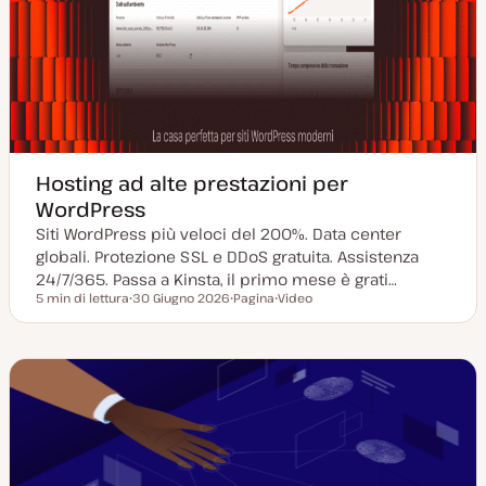
Hosting ad alte prestazioni per
WordPress
Siti WordPress più veloci del 200%. Data center
globali. Protezione SSL e DDoS gratuita. Assistenza
24/7/365. Passa a Kinsta, il primo mese è grati…
5 min di lettura
30 Giugno 2026
Pagina
Video
Tempo di lettura
D
P
T
a
o
i
t
s
p
a
t
o
a
t
d
g
y
i
g
p
c
i
e
o
o
n
r
t
n
e
a
n
t
u