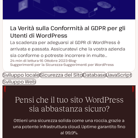
a
t
o
La Verità sulla Conformità al GDPR per gli
Utenti di WordPress
La scadenza per adeguarsi al GDPR di WordPress è
arrivata e passata. Assicuratevi che la vostra azienda
sia conforme o potreste incorrere in multe…
24 min di lettura
16 Ottobre 2023
Blog
Tempo di lettura
Suggerimenti per la Sicurezza
D
Suggerimenti per WordPress
P
A
a
A
o
r
t
r
s
g
Sviluppo locale
Sicurezza del Sito
Database
JavaScript
a
g
t
o
Sviluppo Web
a
o
t
m
g
m
y
e
g
e
p
n
i
n
e
t
o
t
o
r
o
n
a
t
a