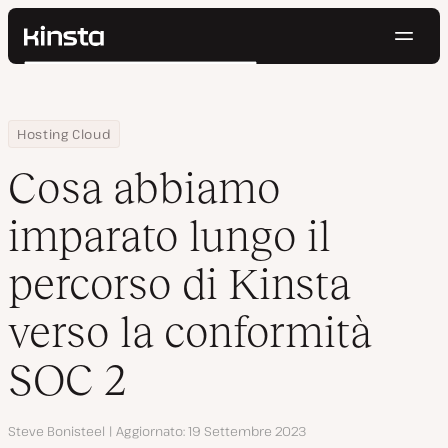
Navig
Kinsta®
Cerca
Piattaforma
Soluzioni
Accedi
Prova gratis
Home
Centro Risorse
Blog
Cosa abbiamo imparato lungo il percorso di Kinsta verso la conf
Hosting Cloud
Prezzi
Risorse
Cosa abbiamo
Contatti
imparato lungo il
percorso di Kinsta
verso la conformità
SOC 2
Autore
Steve Bonisteel
Aggiornato
19 Settembre 2023