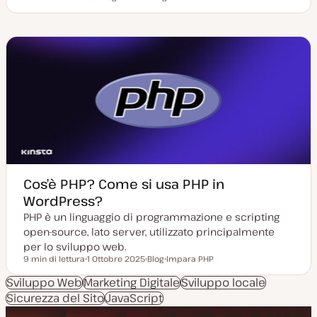
Tempo di lettura
D
P
T
a
o
i
t
s
p
a
t
o
a
t
d
g
y
i
g
p
c
i
e
o
o
n
r
t
n
e
a
n
t
u
a
t
o
Cos’è PHP? Come si usa PHP in
WordPress?
PHP è un linguaggio di programmazione e scripting
open-source, lato server, utilizzato principalmente
per lo sviluppo web.
9 min di lettura
1 Ottobre 2025
Blog
Impara PHP
Tempo di lettura
D
P
A
a
o
r
Sviluppo Web
Marketing Digitale
Sviluppo locale
t
s
g
Sicurezza del Sito
a
JavaScript
t
o
a
t
m
g
y
e