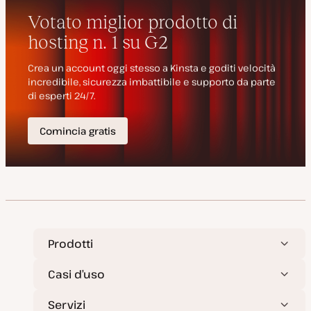
g
p
n
i
e
t
o
o
r
n
a
t
a
Prodotti
Casi d’uso
Servizi