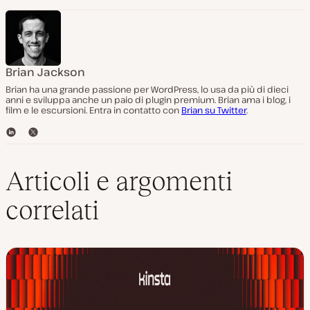
Brian Jackson
Brian ha una grande passione per WordPress, lo usa da più di dieci
anni e sviluppa anche un paio di plugin premium. Brian ama i blog, i
film e le escursioni. Entra in contatto con
Brian su Twitter
.
L
T
i
w
n
i
k
t
Articoli e argomenti
e
t
d
e
correlati
I
r
n