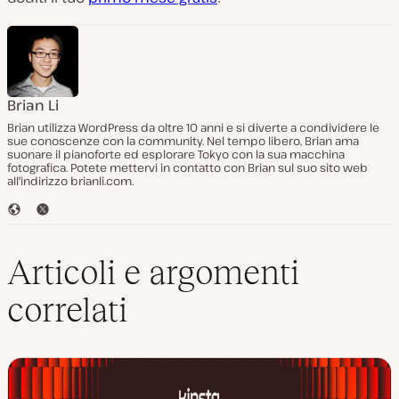
Brian Li
Brian utilizza WordPress da oltre 10 anni e si diverte a condividere le
sue conoscenze con la community. Nel tempo libero, Brian ama
suonare il pianoforte ed esplorare Tokyo con la sua macchina
fotografica. Potete mettervi in contatto con Brian sul suo sito web
all'indirizzo brianli.com.
S
T
i
w
t
i
o
t
Articoli e argomenti
W
t
e
e
correlati
b
r