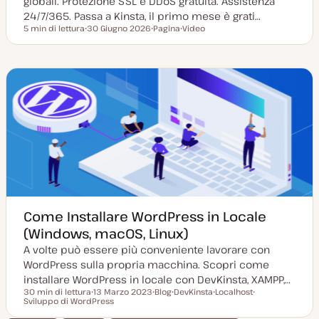
globali. Protezione SSL e DDoS gratuita. Assistenza
24/7/365. Passa a Kinsta, il primo mese è grati…
5 min di lettura
30 Giugno 2026
Pagina
Video
Tempo di lettura
D
P
T
a
o
i
t
s
p
a
t
o
a
t
d
g
y
i
g
p
c
i
e
o
o
n
r
t
n
e
a
n
t
u
a
t
o
Come Installare WordPress in Locale
(Windows, macOS, Linux)
A volte può essere più conveniente lavorare con
WordPress sulla propria macchina. Scopri come
installare WordPress in locale con DevKinsta, XAMPP,…
30 min di lettura
13 Marzo 2023
Blog
DevKinsta
Localhost
Tempo di lettura
Sviluppo di WordPress
D
P
A
A
A
a
o
r
r
r