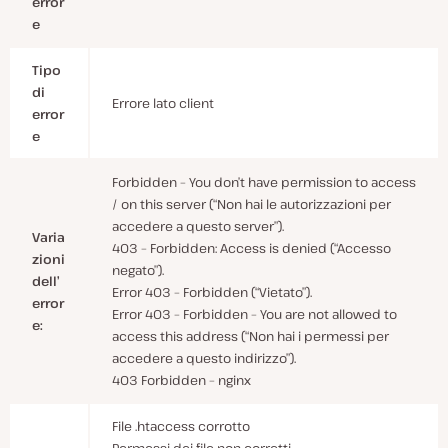
error
e
Tipo
di
Errore lato client
error
e
Forbidden – You don’t have permission to access
/ on this server (“Non hai le autorizzazioni per
accedere a questo server”).
Varia
403 – Forbidden: Access is denied (“Accesso
zioni
negato”).
dell’
Error 403 – Forbidden (“Vietato”).
error
Error 403 – Forbidden – You are not allowed to
e:
access this address (“Non hai i permessi per
accedere a questo indirizzo”).
403 Forbidden – nginx
File .htaccess corrotto