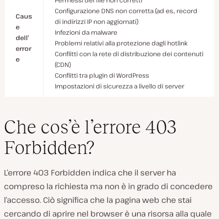
Permessi dei file non corretti
Configurazione DNS non corretta (ad es., record
Caus
di indirizzi IP non aggiornati)
e
Infezioni da malware
dell’
Problemi relativi alla protezione dagli hotlink
error
Conflitti con la rete di distribuzione dei contenuti
e
(CDN)
Conflitti tra plugin di WordPress
Impostazioni di sicurezza a livello di server
Che cos’è l’errore 403
Forbidden?
L’errore 403 Forbidden indica che il server ha
compreso la richiesta ma non è in grado di concedere
l’accesso. Ciò significa che la pagina web che stai
cercando di aprire nel browser è una risorsa alla quale