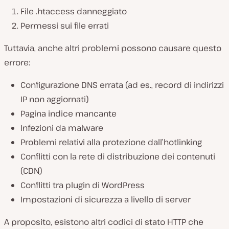
d
u
File .htaccess danneggiato
c
i
Permessi sui file errati
v
i
d
Tuttavia, anche altri problemi possono causare questo
e
errore:
o
Configurazione DNS errata (ad es., record di indirizzi
IP non aggiornati)
Pagina indice mancante
Infezioni da malware
Problemi relativi alla protezione dall’hotlinking
Conflitti con la rete di distribuzione dei contenuti
(CDN)
Conflitti tra plugin di WordPress
Impostazioni di sicurezza a livello di server
A proposito, esistono altri codici di stato HTTP che