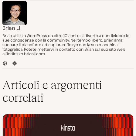
Brian Li
Brian utilizza WordPress da oltre 10 anni e si diverte a condividere le
sue conoscenze con la community. Nel tempo libero, Brian ama
suonare il pianoforte ed esplorare Tokyo con la sua macchina
fotografica. Potete mettervi in contatto con Brian sul suo sito web
all'indirizzo brianli.com.
S
T
i
w
t
i
o
t
Articoli e argomenti
W
t
e
e
correlati
b
r