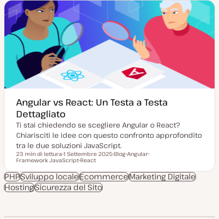
a
t
d
g
y
i
g
p
c
i
e
o
o
n
r
t
n
e
a
n
t
u
a
t
o
Angular vs React: Un Testa a Testa
Dettagliato
Ti stai chiedendo se scegliere Angular o React?
Chiarisciti le idee con questo confronto approfondito
tra le due soluzioni JavaScript.
23 min di lettura
1 Settembre 2025
Blog
Angular
Tempo di lettura
Framework JavaScript
D
React
P
A
A
a
A
o
r
r
t
r
s
g
g
PHP
Sviluppo locale
Ecommerce
Marketing Digitale
a
g
t
o
o
Hosting
Sicurezza del Sito
a
o
t
m
m
g
m
y
e
e
g
e
p
n
n
i
n
e
t
t
o
t
o
o
r
o