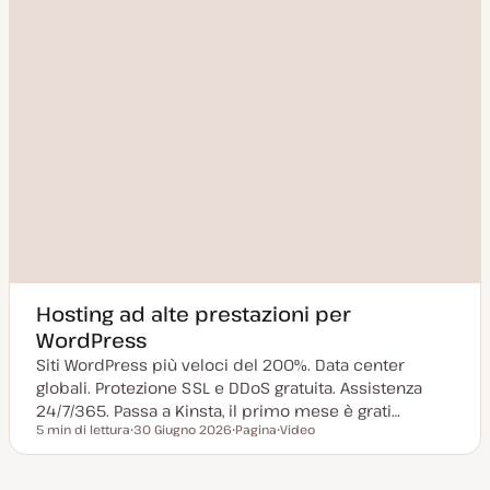
Hosting ad alte prestazioni per
WordPress
Siti WordPress più veloci del 200%. Data center
globali. Protezione SSL e DDoS gratuita. Assistenza
24/7/365. Passa a Kinsta, il primo mese è grati…
5 min di lettura
30 Giugno 2026
Pagina
Video
Tempo di lettura
D
P
T
a
o
i
t
s
p
a
t
o