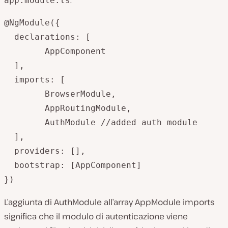
:
app.module.ts
@NgModule({

  declarations: [

	AppComponent

  ],

  imports: [

	BrowserModule,

	AppRoutingModule,

	AuthModule //added auth module

  ],

  providers: [],

  bootstrap: [AppComponent]

L’aggiunta di AuthModule all’array AppModule imports
significa che il modulo di autenticazione viene