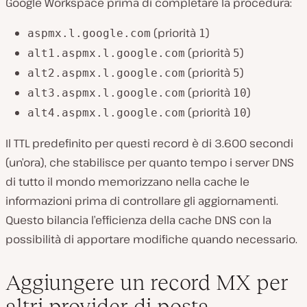
Google Workspace prima di completare la procedura:
(priorità
)
aspmx.l.google.com
1
(priorità
)
alt1.aspmx.l.google.com
5
(priorità
)
alt2.aspmx.l.google.com
5
(priorità
)
alt3.aspmx.l.google.com
10
(priorità
)
alt4.aspmx.l.google.com
10
Il TTL predefinito per questi record è di 3.600 secondi
(un’ora), che stabilisce per quanto tempo i server DNS
di tutto il mondo memorizzano nella cache le
informazioni prima di controllare gli aggiornamenti.
Questo bilancia l’efficienza della cache DNS con la
possibilità di apportare modifiche quando necessario.
Aggiungere un record MX per
altri provider di posta