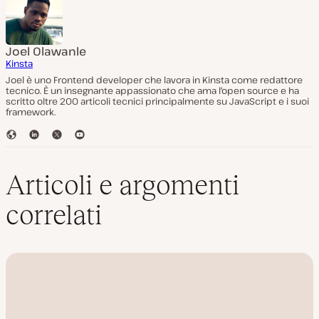
Joel Olawanle
Kinsta
Joel è uno Frontend developer che lavora in Kinsta come redattore
tecnico. È un insegnante appassionato che ama l'open source e ha
scritto oltre 200 articoli tecnici principalmente su JavaScript e i suoi
framework.
S
L
T
Y
i
i
w
o
t
n
i
u
o
k
t
T
Articoli e argomenti
W
e
t
u
e
d
e
b
correlati
b
I
r
e
n