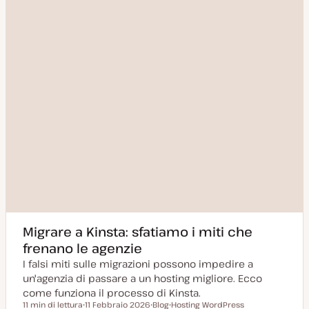
Migrare a Kinsta: sfatiamo i miti che
frenano le agenzie
I falsi miti sulle migrazioni possono impedire a
un'agenzia di passare a un hosting migliore. Ecco
come funziona il processo di Kinsta.
11 min di lettura
11 Febbraio 2026
Blog
Hosting WordPress
Tempo di lettura