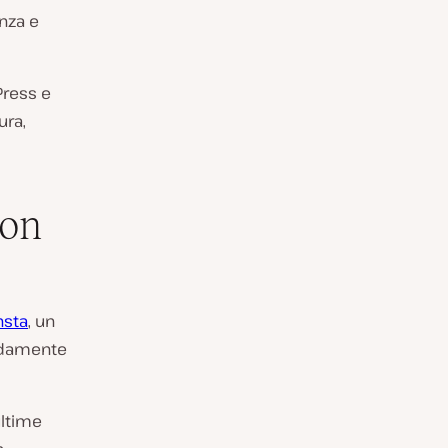
anza e
Press e
ura,
con
nsta
, un
pidamente
ultime