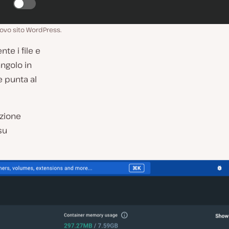
uovo sito WordPress.
te i file e
ngolo in
 punta al
uzione
su