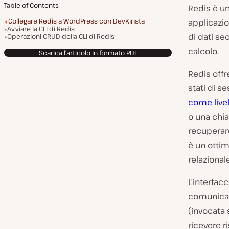
Table of Contents
Redis è u
Collegare Redis a WordPress con DevKinsta
applicazio
Avviare la CLI di Redis
di dati se
Operazioni CRUD della CLI di Redis
calcolo.
Scarica l'articolo in formato PDF
Redis offr
stati di s
come livel
o una ch
recuperare
è un ott
relazional
L’interfac
comunicare
(invocata
ricevere 