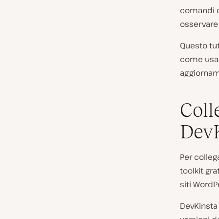
comandi es
osservare 
Questo tut
come usare
aggiornam
Coll
Dev
Per colle
toolkit gr
siti WordP
DevKinsta