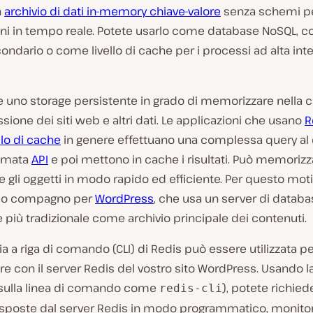
n
archivio di dati in-memory chiave-valore
senza schemi p
ni in tempo reale. Potete usarlo come database NoSQL, co
condario o come livello di cache per i processi ad alta inte
e uno storage persistente in grado di memorizzare nella c
essione dei siti web e altri dati. Le applicazioni che usano
R
lo di cache
in genere effettuano una complessa query al
iamata
API
e poi mettono in cache i risultati. Può memorizz
 gli oggetti in modo rapido ed efficiente. Per questo moti
imo compagno per
WordPress
, che usa un server di datab
e più tradizionale come archivio principale dei contenuti.
cia a riga di comando (CLI) di Redis può essere utilizzata p
 con il server Redis del vostro sito WordPress. Usando la
 sulla linea di comando come
), potete richied
redis-cli
risposte dal server Redis in modo programmatico, monitor