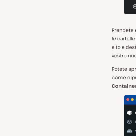
Prendete n
le cartelle
alto a dest
vostro nuo
Potete apr
come dipen
Containe