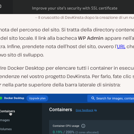
Il cruscotto di DevKinsta dopo la creazione di un n
ota del percorso del sito. Si tratta della directory contenen
 del sito locale. Il link alla bacheca
WP Admin
appare nell’a
ra. Infine, prendete nota dell’host del sito, ovvero l’
URL
che
vo sito di sviluppo.
ire Docker Desktop per elencare tutti i container in esec
denze nel vostro progetto DevKinsta. Per farlo, fate clic 
r
nella parte superiore della barra laterale di sinistra: