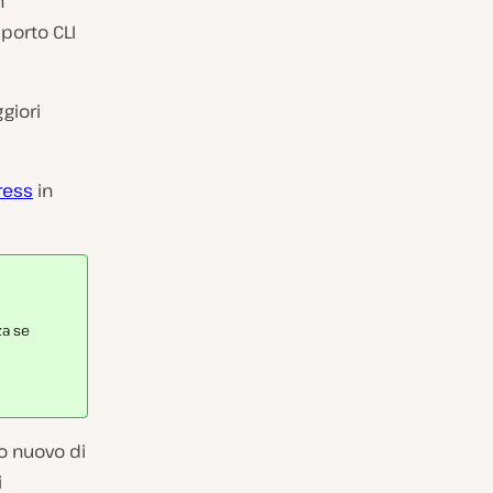
n
porto CLI
giori
ress
in
a se
to nuovo di
i