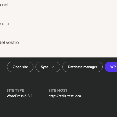
a nel
 e le
del vostro