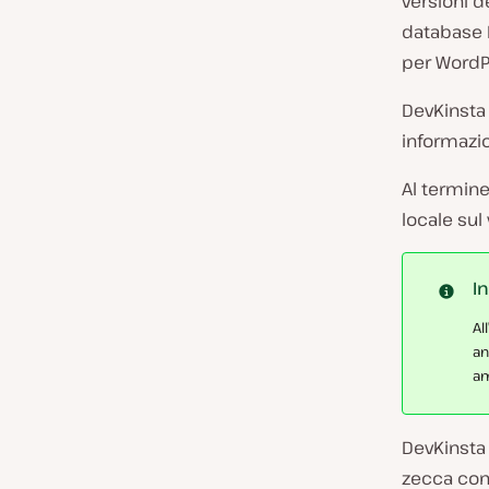
versioni d
database 
per WordP
DevKinsta
informazio
Al termine
locale sul
I
Al
an
am
DevKinsta 
zecca con