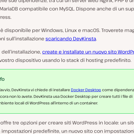
elle sue dipendenze, tra cui un server web Nginx, PHP e u
MariaDB compatibile con MySQL. Dispone anche di un sup
ress.
 è disponibile per Windows, Linux e macOS. Troverete mag
ni sull’installazione
scaricando DevKinsta
.
 dell’installazione,
create e installate un nuovo sito WordP
 vostro dispositivo usando lo stack di hosting predefinito.
nfo
l’avvio, DevKinsta vi chiede di installare
Docker Desktop
come dipendenz
cora non lo avete. DevKinsta usa Docker Desktop per creare tutti i file di
biente locali di WordPress all’interno di un container.
offre tre opzioni per creare siti WordPress in locale: un si
 impostazioni predefinite, un nuovo sito con impostazion