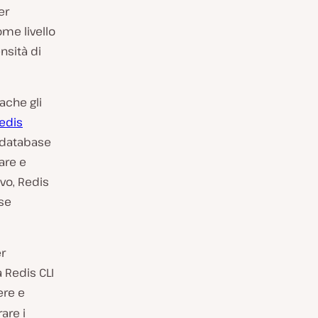
er
me livello
nsità di
ache gli
edis
 database
are e
vo, Redis
ase
er
 Redis CLI
ere e
are i