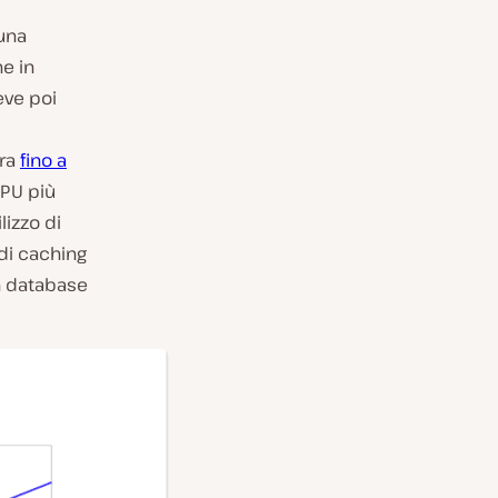
una
e in
eve poi
ora
fino a
CPU più
lizzo di
di caching
un database