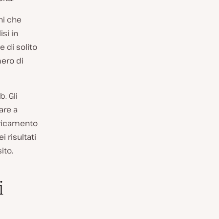
ni che
si in
e di solito
mero di
. Gli
are a
caricamento
i risultati
ito.
i