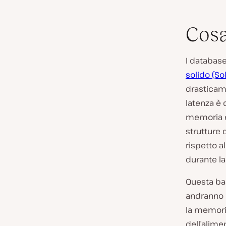
Cosa
I databas
solido (So
drasticam
latenza è 
memoria è 
strutture 
rispetto a
durante la 
Questa bas
andranno p
la memoria
dell’alime