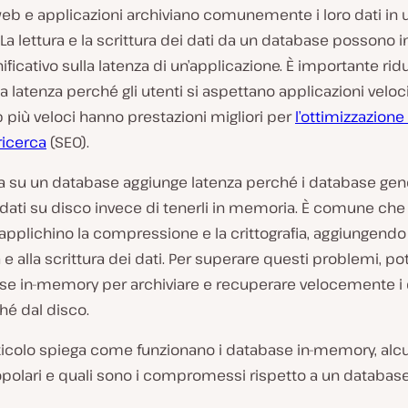
 web e applicazioni archiviano comunemente i loro dati in 
La lettura e la scrittura dei dati da un database possono in
ficativo sulla latenza di un’applicazione. È importante ridur
la latenza perché gli utenti si aspettano applicazioni veloci
eb più veloci hanno prestazioni migliori per
l’ottimizzazione
ricerca
(SEO).
ura su un database aggiunge latenza perché i database ge
 dati su disco invece di tenerli in memoria. È comune che 
pplichino la compressione e la crittografia, aggiungendo
ra e alla scrittura dei dati. Per superare questi problemi, p
se in-memory per archiviare e recuperare velocemente i d
hé dal disco.
ticolo spiega come funzionano i database in-memory, alc
opolari e quali sono i compromessi rispetto a un databas