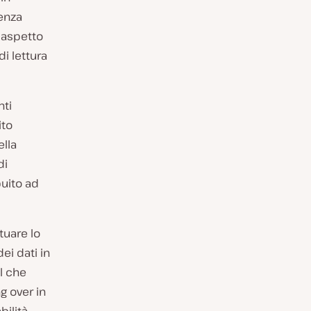
enza
 aspetto
di lettura
nti
ito
ella
di
buito ad
tuare lo
ei dati in
il che
g over in