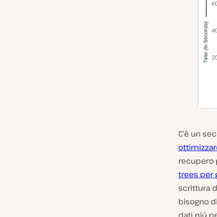
C’è un sec
ottimizzare
recupero p
trees per g
scrittura 
bisogno di
dati più p