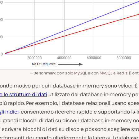
Benchmark con solo MySQL e con MySQL e Redis. (Fon
ondo motivo per cui i database in-memory sono veloci. È 
 le strutture di dati
utilizzate dai database in-memory pe
iù rapido. Per esempio, i database relazionali usano spe
li indici
, consentendo ricerche rapide e supportando la le
di grandi blocchi di dati su disco. I database in-memory 
 scrivere blocchi di dati su disco e possono scegliere str
erformanti, riducendo ulteriormente la latenza. I database 