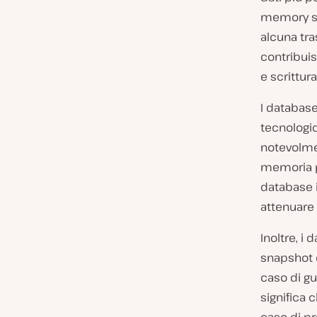
memory sp
alcuna tra
contribuis
e scrittura
I database
tecnologic
notevolmen
memoria pe
database i
attenuare 
Inoltre, 
snapshot d
caso di gu
significa 