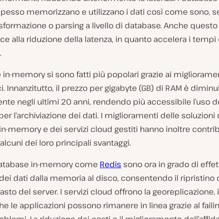
esso memorizzano e utilizzano i dati così come sono, s
sformazione o parsing a livello di database. Anche questo
ce alla riduzione della latenza, in quanto accelera i tempi 
.
 in-memory si sono fatti più popolari grazie ai migliorame
i. Innanzitutto, il prezzo per gigabyte (GB) di RAM è diminu
te negli ultimi 20 anni, rendendo più accessibile l’uso d
r l’archiviazione dei dati. I miglioramenti delle soluzioni 
n-memory e dei servizi cloud gestiti hanno inoltre contri
alcuni dei loro principali svantaggi.
i database in-memory come
Redis
sono ora in grado di effet
ei dati dalla memoria al disco, consentendo il ripristino d
asto del server. I servizi cloud offrono la georeplicazione, 
che le applicazioni possono rimanere in linea grazie al failin