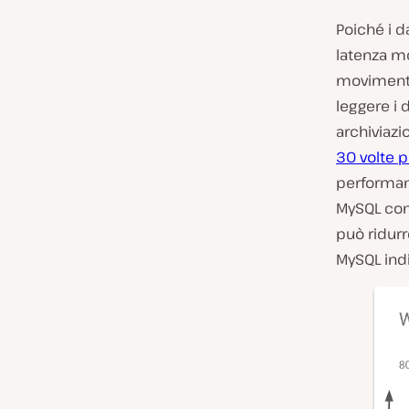
Poiché i 
latenza mo
movimento
leggere i d
archiviazi
30 volte p
performan
MySQL con
può ridurr
MySQL ind