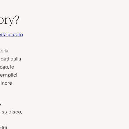
ory?
nità a stato
della
dati dalla
ogo, le
 semplici
minore
ia
e su disco,
ità.