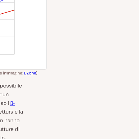
te immagine:
DZone
)
possibile
r un
sso i
B-
ttura e la
non hanno
utture di
in-