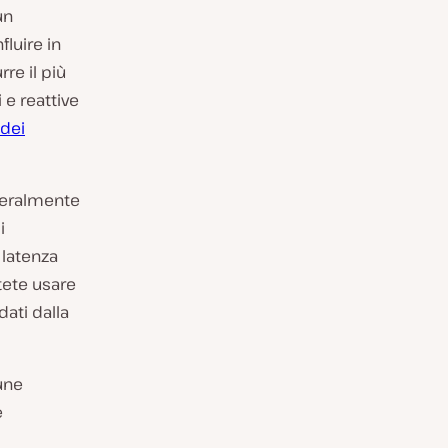
un
fluire in
re il più
 e reattive
 dei
neralmente
i
 latenza
otete usare
ati dalla
une
e