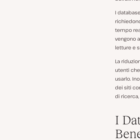
I databas
richiedono
tempo rea
vengono ar
letture e 
La riduzio
utenti che
usarlo. In
dei siti co
di ricerca,
I Da
Ben