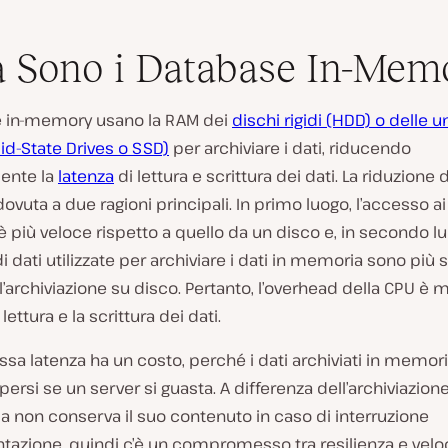
 Sono i Database In-Mem
e in-memory usano la RAM dei
dischi rigidi (HDD) o delle u
lid-State Drives o SSD)
per archiviare i dati, riducendo
ente la
latenza
di lettura e scrittura dei dati. La riduzione 
dovuta a due ragioni principali. In primo luogo, l’accesso ai 
più veloce rispetto a quello da un disco e, in secondo lu
di dati utilizzate per archiviare i dati in memoria sono più
ll’archiviazione su disco. Pertanto, l’overhead della CPU è 
lettura e la scrittura dei dati.
sa latenza ha un costo, perché i dati archiviati in memor
ersi se un server si guasta. A differenza dell’archiviazion
 non conserva il suo contenuto in caso di interruzione
ntazione, quindi c’è un compromesso tra resilienza e veloc