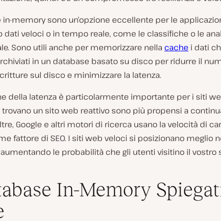
e in-memory sono un’opzione eccellente per le applicazio
 dati veloci o in tempo reale, come le classifiche o le anali
le. Sono utili anche per memorizzare nella
cache
i dati ch
chiviati in un database basato su disco per ridurre il nu
scritture sul disco e minimizzare la latenza.
ne della latenza è particolarmente importante per i siti web
 trovano un sito web reattivo sono più propensi a continu
oltre, Google e altri motori di ricerca usano la velocità di 
me fattore di SEO. I siti web veloci si posizionano meglio ne
 aumentando le probabilità che gli utenti visitino il vostro s
tabase In-Memory Spiegat
e