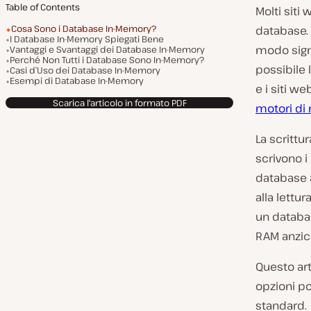
Table of Contents
Molti siti
Cosa Sono i Database In-Memory?
database. 
I Database In-Memory Spiegati Bene
modo signi
Vantaggi e Svantaggi dei Database In-Memory
Perché Non Tutti i Database Sono In-Memory?
possibile 
Casi d’Uso dei Database In-Memory
Esempi di Database In-Memory
e i siti w
Scarica l'articolo in formato PDF
motori di 
La scritt
scrivono i
database a
alla lettu
un databa
RAM anzic
Questo ar
opzioni p
standard.